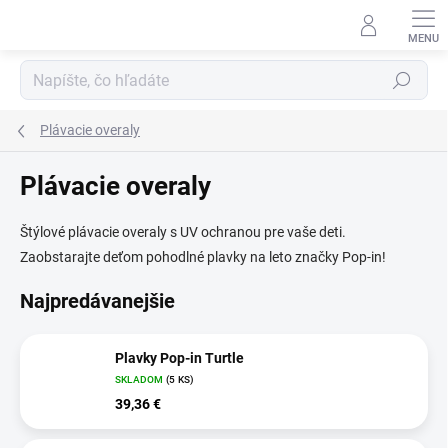
Prejsť
na
obsah
Hľadať
Plávacie overaly
Plávacie overaly
Štýlové plávacie overaly s UV ochranou pre vaše deti.
Zaobstarajte deťom pohodlné plavky na leto značky Pop-in!
Najpredávanejšie
Plavky Pop-in Turtle
SKLADOM
(5 KS)
39,36 €