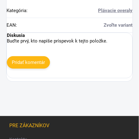
Kategória
:
Plávacie overaly
EAN
:
Zvoľte variant
Diskusia
Buďte prvý, kto napíše príspevok k tejto položke.
Pridať komentár
Z
á
PRE ZÁKAZNÍKOV
p