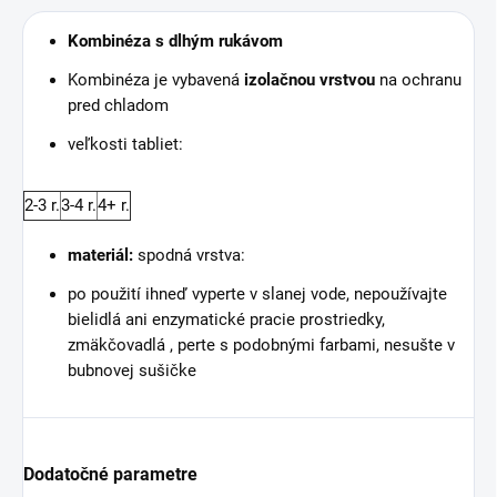
Kombinéza s dlhým rukávom
Kombinéza je vybavená
izolačnou vrstvou
na ochranu
pred chladom
veľkosti tabliet:
2-3 r.
3-4 r.
4+ r.
materiál:
spodná vrstva:
po použití ihneď vyperte v slanej vode, nepoužívajte
bielidlá ani enzymatické pracie prostriedky,
zmäkčovadlá , perte s podobnými farbami, nesušte v
bubnovej sušičke
Dodatočné parametre