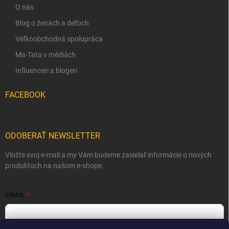
O nás
Blog o ženách a deťoch
Veľkoobchodná spolupráca
Ma-Tata v médiách
Influenceri a blogeri
FACEBOOK
ODOBERAŤ NEWSLETTER
Vložte svoj e-mail a my Vám budeme zasielať informácie o nových
produktoch na našom e-shope.
EMAIL