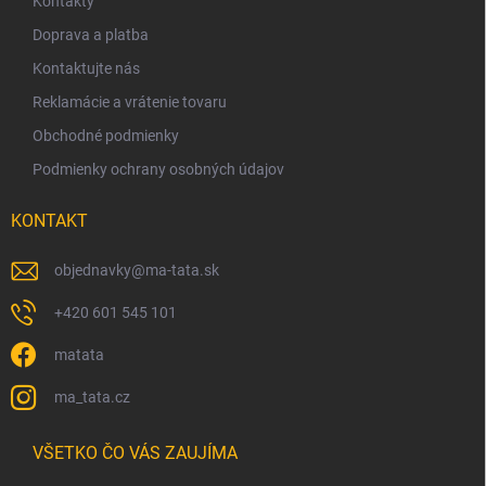
ä
Kontakty
t
Doprava a platba
i
Kontaktujte nás
e
Reklamácie a vrátenie tovaru
Obchodné podmienky
Podmienky ochrany osobných údajov
KONTAKT
objednavky
@
ma-tata.sk
+420 601 545 101
matata
ma_tata.cz
VŠETKO ČO VÁS ZAUJÍMA