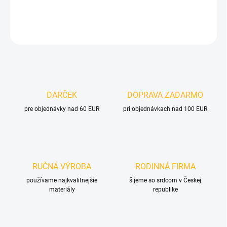
DETAILNÉ INFORMÁCIE
OPÝTAŤ SA
DARČEK
DOPRAVA ZADARMO
pre objednávky nad 60 EUR
pri objednávkach nad 100 EUR
RUČNÁ VÝROBA
RODINNÁ FIRMA
používame najkvalitnejšie
šijeme so srdcom v Českej
materiály
republike