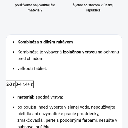
používame najkvalitnejšie
šijeme so srdcom v Českej
materiály
republike
Kombinéza s dlhým rukávom
Kombinéza je vybavená
izolačnou vrstvou
na ochranu
pred chladom
veľkosti tabliet:
2-3 r.
3-4 r.
4+ r.
materiál:
spodná vrstva:
po použití ihneď vyperte v slanej vode, nepoužívajte
bielidlá ani enzymatické pracie prostriedky,
zmäkčovadlá , perte s podobnými farbami, nesušte v
bubnovej sušičke