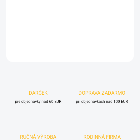
MOŽNOSTI DORUČENIA
−
+
Pridať do košíka
DETAILNÉ INFORMÁCIE
OPÝTAŤ SA
DARČEK
DOPRAVA ZADARMO
pre objednávky nad 60 EUR
pri objednávkach nad 100 EUR
RUČNÁ VÝROBA
RODINNÁ FIRMA