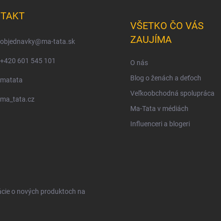
TAKT
VŠETKO ČO VÁS
ZAUJÍMA
objednavky
@
ma-tata.sk
+420 601 545 101
O nás
Blog o ženách a deťoch
matata
Veľkoobchodná spolupráca
ma_tata.cz
Ma-Tata v médiách
Influenceri a blogeri
ácie o nových produktoch na