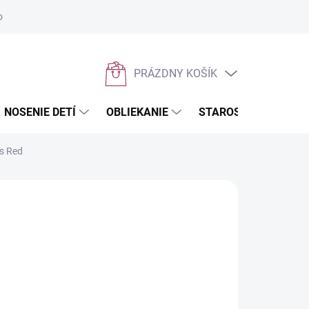
osobných údajov
Napíšte nám
PRÁZDNY KOŠÍK
NÁKUPNÝ
KOŠÍK
NOSENIE DETÍ
OBLIEKANIE
STAROSTLIVOSŤ O D
s Red