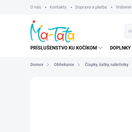
Prejsť
O nás
Kontakty
Doprava a platba
Vrátenie
na
obsah
PRÍSLUŠENSTVO KU KOČÍKOM
DOPLNKY 
Domov
Obliekanie
Čiapky, šatky, nákrčníky
ZNAČKA:
MANYMONTHS