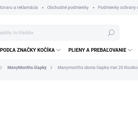
 tovaru a reklamácia
Obchodné podmienky
Podmienky ochrany 
Hľadať
PODĽA ZNAČKY KOČÍKA
PLIENY A PREBAĽOVANIE
ManyMonths čiapky
Manymonths slonia čiapka mer.20 Rooibo
18 €
14,63 € bez DPH
Jednotková
SKLADOM
(1 KS)
cena:
VELIKOST