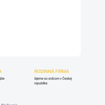
Pridať do košíka
A
RODINNÁ FIRMA
jšie
šijeme so srdcom v Českej
republike