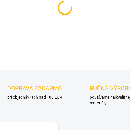
MOŽNOSTI DORUČENIA
−
+
OPÝTAŤ SA
DOPRAVA ZADARMO
RUČNÁ VÝROB
pri objednávkach nad 100 EUR
používame najkvalitne
materiály