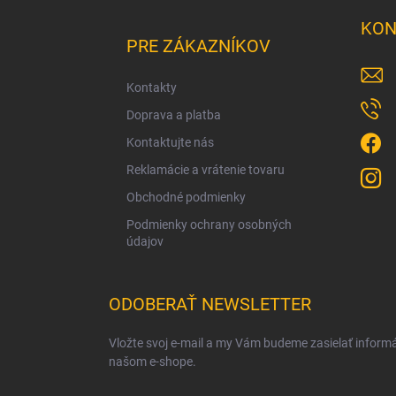
Z
á
KON
p
PRE ZÁKAZNÍKOV
ä
t
Kontakty
i
Doprava a platba
e
Kontaktujte nás
Reklamácie a vrátenie tovaru
Obchodné podmienky
Podmienky ochrany osobných
údajov
ODOBERAŤ NEWSLETTER
Vložte svoj e-mail a my Vám budeme zasielať inform
našom e-shope.