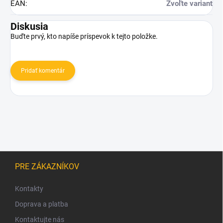
EAN
:
Zvoľte variant
Diskusia
Buďte prvý, kto napíše príspevok k tejto položke.
Pridať komentár
Z
á
PRE ZÁKAZNÍKOV
p
ä
Kontakty
t
Doprava a platba
i
Kontaktujte nás
e