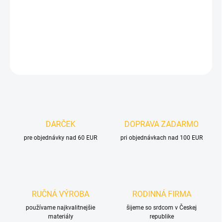
−
+
Pridať do košíka
DETAILNÉ INFORMÁCIE
OPÝTAŤ SA
DARČEK
DOPRAVA ZADARMO
pre objednávky nad 60 EUR
pri objednávkach nad 100 EUR
RUČNÁ VÝROBA
RODINNÁ FIRMA
používame najkvalitnejšie
šijeme so srdcom v Českej
materiály
republike