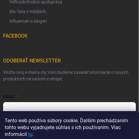
Veľkoobchodná spolupráca
Ma-Tata v médiách
Influenceri a blogeri
FACEBOOK
ODOBERAŤ NEWSLETTER
Vložte svoj e-mail a my Vám budeme zasielať informácie o nových
produktoch na našom e-shope.
EMAIL
Tento web používa súbory cookie. Ďalším prechádzaním
Vložením e-mailu súhlasíte s
podmienkami ochrany osobných
údajov
tohto webu vyjadrujete súhlas s ich používaním. Viac
informácií
tu
.
Prihlásiť sa