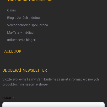
O nás
Blog o ženách a deťoch
Veľkoobchodná spolupráca
Ma-Tata v médiách
Influenceri a blogeri
FACEBOOK
ODOBERAŤ NEWSLETTER
Vložte svoj e-mail a my Vám budeme zasielať informácie o nových
produktoch na našom e-shope.
EMAIL