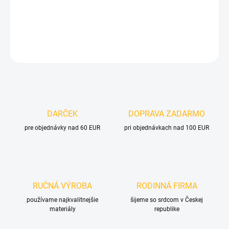
DETAILNÉ INFORMÁCIE
OPÝTAŤ SA
DARČEK
DOPRAVA ZADARMO
pre objednávky nad 60 EUR
pri objednávkach nad 100 EUR
RUČNÁ VÝROBA
RODINNÁ FIRMA
používame najkvalitnejšie
šijeme so srdcom v Českej
materiály
republike