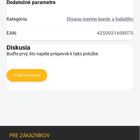
Dodatočné parametre
Kategória
:
Disana merino bundy a kabátiky
EAN
:
4250021608075
Diskusia
Buďte prvý, kto napíše príspevok k tejto položke.
Pridať komentár
Z
á
PRE ZÁKAZNÍKOV