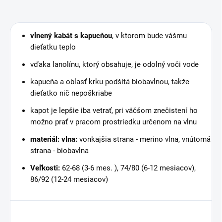
vlnený kabát s kapucňou
, v ktorom bude vášmu
dieťatku teplo
vďaka lanolínu, ktorý obsahuje, je odolný voči vode
kapucňa a oblasť krku podšitá biobavlnou, takže
dieťatko nič nepoškriabe
kapot je lepšie iba vetrať, pri väčšom znečistení ho
možno prať v pracom prostriedku určenom na vlnu
materiál: vlna:
vonkajšia strana - merino vlna, vnútorná
strana - biobavlna
Veľkosti:
62-68 (3-6 mes. ), 74/80 (6-12 mesiacov),
86/92 (12-24 mesiacov)