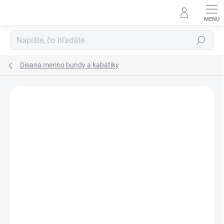
Prejsť
na
obsah
Hľadať
Disana merino bundy a kabátiky
ZNAČKA:
DISANA