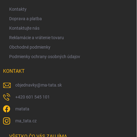
p
ä
Kontakty
t
Doprava a platba
i
Kontaktujte nás
e
Reklamácie a vrátenie tovaru
Obchodné podmienky
Podmienky ochrany osobných údajov
KONTAKT
objednavky
@
ma-tata.sk
+420 601 545 101
matata
ma_tata.cz
VŠETKO ČO VÁS ZAUJÍMA