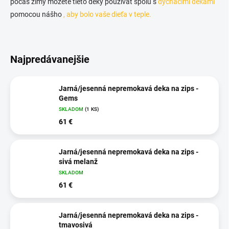
počas zimy môžete tieto deky používať spolu s
dýchacími dekami
pomocou nášho
, aby bolo vaše dieťa v teple.
Najpredávanejšie
Jarná/jesenná nepremokavá deka na zips -
Gems
SKLADOM
(1 KS)
61 €
Jarná/jesenná nepremokavá deka na zips -
sivá melanž
SKLADOM
61 €
Jarná/jesenná nepremokavá deka na zips -
tmavosivá