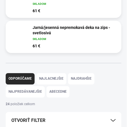
SKLADOM
61 €
Jarná/jesenná nepremokavá deka na zips -
svetlosivá
SKLADOM
61 €
R
a
ODPORÚČAME
NAJLACNEJŠIE
NAJDRAHŠIE
d
e
NAJPREDÁVANEJŠIE
ABECEDNE
n
i
24
položiek celkom
e
p
OTVORIŤ FILTER
r