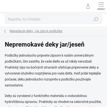
Prejsť
na
obsah
Hľadať
Nepadacie deky - na zips k podložke
Nepremokavé deky jar/jeseň
Podložky jednoducho pripnete zipsom k našim univerzálnym
podložkám, čím zaistíte, že vaše dieťa sa už nikdy nerozbalí.
Praktický zips na bočných stranách uľahčuje pripevnenie deky a
vytvorenie útulného rozptýlenia pre vaše dieťa. Keď príde teplejšie
počasie, deku jednoducho rozopnite a podložku používajte
samostatne.
Deky sú vyrobené z funkčného materiálu s vodoodolnou
hydrofóbnou úpravou. Prakticky sú vhodné na celoročné použitie,