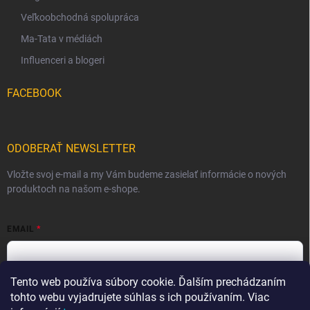
Veľkoobchodná spolupráca
Ma-Tata v médiách
Influenceri a blogeri
FACEBOOK
ODOBERAŤ NEWSLETTER
Vložte svoj e-mail a my Vám budeme zasielať informácie o nových
produktoch na našom e-shope.
EMAIL
Tento web používa súbory cookie. Ďalším prechádzaním
Vložením e-mailu súhlasíte s
podmienkami ochrany osobných
údajov
tohto webu vyjadrujete súhlas s ich používaním. Viac