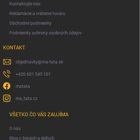
Kontaktujte nás
e
Reklamácie a vrátenie tovaru
Obchodné podmienky
Podmienky ochrany osobných údajov
KONTAKT
objednavky
@
ma-tata.sk
+420 601 545 101
matata
ma_tata.cz
VŠETKO ČO VÁS ZAUJÍMA
O nás
Blog o ženách a deťoch