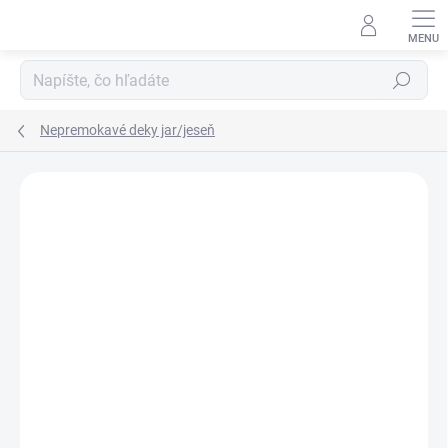
Prejsť
na
obsah
Hľadať
Nepremokavé deky jar/jeseň
ZNAČKA:
MA-TATA