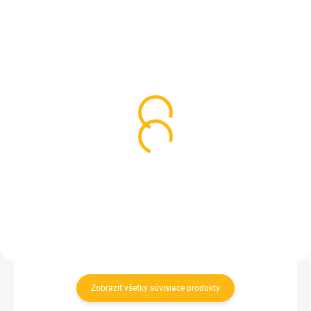
SKLADOM
NA OBJEDNÁVKU
(>5 KS)
Nepremokavé topánočky
Kožené rukoväte kočíka
- Black Dots
- čierne
18 €
18 €
Detail
Do košíka
Zobraziť všetky súvisiace produkty