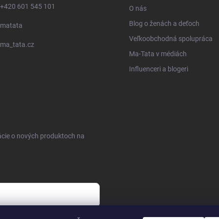
+420 601 545 101
O nás
Blog o ženách a deťoch
matata
Veľkoobchodná spolupráca
ma_tata.cz
Ma-Tata v médiách
Influenceri a blogeri
ácie o nových produktoch na
sobných údajov