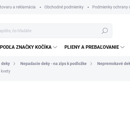
 tovaru a reklamácia
Obchodné podmienky
Podmienky ochrany 
Hľadať
PODĽA ZNAČKY KOČÍKA
PLIENY A PREBAĽOVANIE
 deky
Nepadacie deky - na zips k podložke
Nepremokavé deky
 kvety
Vodoodolná a zateplená dek
naše univerzálne podložky d
jednoduchú manipuláciu.
Hlboké vrecko na nohy
chrán
stiahnuť okolo dieťaťa. Ideá