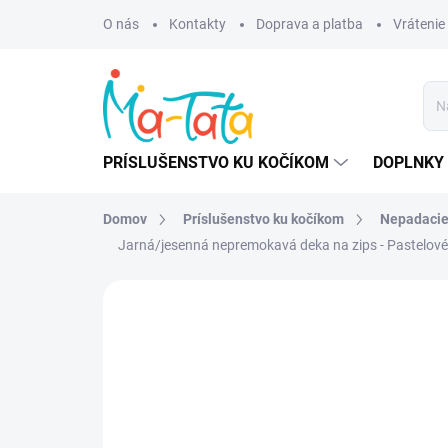
Prejsť
O nás
Kontakty
Doprava a platba
Vrátenie
na
obsah
PRÍSLUŠENSTVO KU KOČÍKOM
DOPLNKY 
Domov
Príslušenstvo ku kočíkom
Nepadacie
Jarná/jesenná nepremokavá deka na zips - Pastelové
ZNAČKA:
MA-TATA