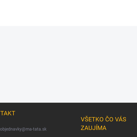
TAKT
VŠETKO ČO VÁS
ZAUJÍMA
objednavky
@
ma-tata.sk