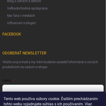
Blog o ženách a deťoch
Veľkoobchodná spolupráca
Ma-Tata v médiách
Influenceri a blogeri
FACEBOOK
ODOBERAŤ NEWSLETTER
Vložte svoj e-mail a my Vám budeme zasielať informácie o nových
produktoch na našom e-shope.
EMAIL
Tento web používa súbory cookie. Ďalším prechádzaním
Vložením e-mailu súhlasíte s
podmienkami ochrany osobných
údajov
tohto webu vyjadrujete súhlas s ich používaním. Viac