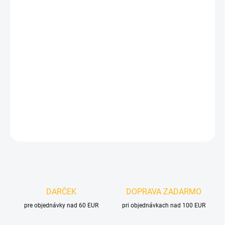
Jednotková
ZVOĽTE VARIANT
cena:
VELIKOST
MOŽNOSTI DORUČENIA
−
+
Pridať do košíka
DETAILNÉ INFORMÁCIE
OPÝTAŤ SA
DARČEK
DOPRAVA ZADARMO
pre objednávky nad 60 EUR
pri objednávkach nad 100 EUR