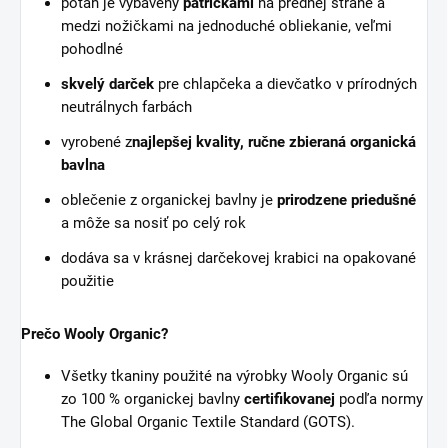
poťah je vybavený
patričkami
na prednej strane a
medzi nožičkami na jednoduché obliekanie, veľmi
pohodlné
skvelý darček
pre chlapčeka a dievčatko v prírodných
neutrálnych farbách
vyrobené z
najlepšej kvality, ručne zbieraná organická
bavlna
oblečenie z organickej bavlny je
prirodzene priedušné
a môže sa nosiť po celý rok
dodáva sa v krásnej darčekovej krabici na opakované
použitie
Prečo Wooly Organic?
Všetky tkaniny použité na výrobky Wooly Organic sú
zo 100 % organickej bavlny
certifikovanej
podľa normy
The Global Organic Textile Standard (GOTS).