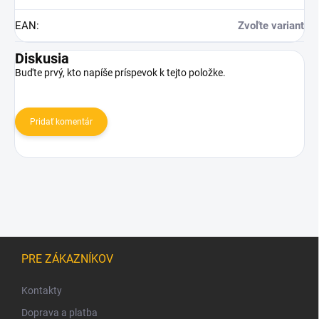
EAN
:
Zvoľte variant
Diskusia
Buďte prvý, kto napíše príspevok k tejto položke.
Pridať komentár
Z
á
PRE ZÁKAZNÍKOV
p
ä
Kontakty
t
Doprava a platba