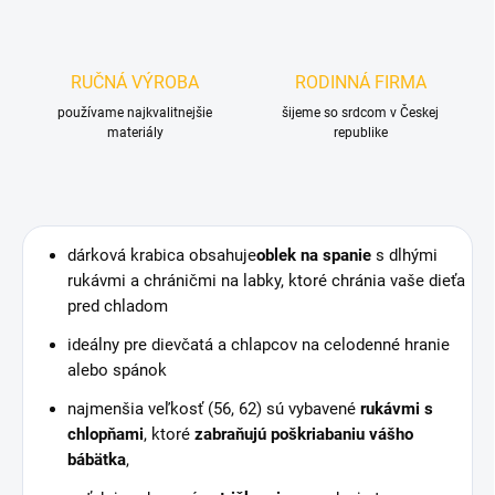
RUČNÁ VÝROBA
RODINNÁ FIRMA
používame najkvalitnejšie
šijeme so srdcom v Českej
materiály
republike
dárková krabica obsahuje
oblek na spanie
s dlhými
rukávmi a chráničmi na labky, ktoré chránia vaše dieťa
pred chladom
ideálny pre dievčatá a chlapcov na celodenné hranie
alebo spánok
najmenšia veľkosť (56, 62) sú vybavené
rukávmi s
chlopňami
, ktoré
zabraňujú poškriabaniu vášho
bábätka
,