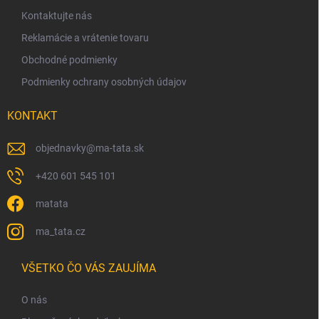
i
Kontaktujte nás
e
Reklamácie a vrátenie tovaru
Obchodné podmienky
Podmienky ochrany osobných údajov
KONTAKT
objednavky
@
ma-tata.sk
+420 601 545 101
matata
ma_tata.cz
VŠETKO ČO VÁS ZAUJÍMA
O nás