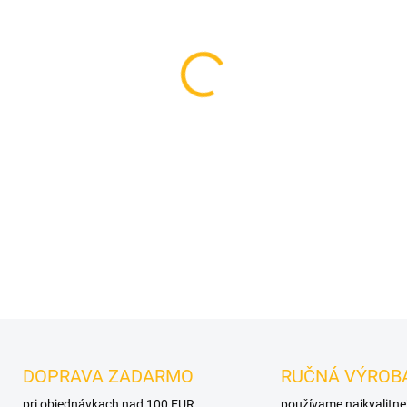
VELIKOST
MOŽNOSTI DORUČENIA
−
+
DETAILNÉ INFORMÁCIE
OPÝTAŤ SA
DOPRAVA ZADARMO
RUČNÁ VÝROB
pri objednávkach nad 100 EUR
používame najkvalitne