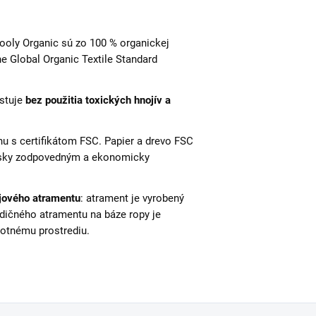
ooly Organic sú zo 100 % organickej
 Global Organic Textile Standard
estuje
bez použitia toxických hnojív a
u s certifikátom FSC. Papier a drevo FSC
nsky zodpovedným a ekonomicky
jového atramentu
: atrament je vyrobený
adičného atramentu na báze ropy je
votnému prostrediu.