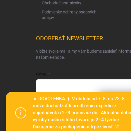
Obchodné podmienky
Podmienky ochrany osobných
údajov
ODOBERAŤ NEWSLETTER
Vložte svoj e-mail a my Vám budeme zasielať inform
našom e-shope.
EMAIL
Vložením e-mailu súhlasíte s
podmienkami ochrany o
☀️ DOVOLENKA ☀️ V období od 7. 8. do 23. 8.
Tento web p
môže dochádzať k predĺženiu expedície
Prihlásiť sa
prechádzaní
objednávok o 2–3 pracovné dni. Aktuálna dob
ich používa
výroby nášho šitého tovaru je 2–4 týždne.
Ďakujeme za pochopenie a trpezlivosť. 💛
Nastaven