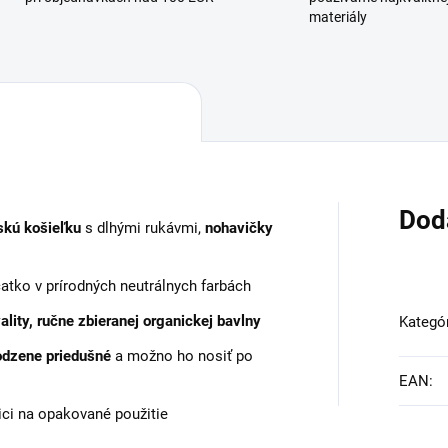
materiály
Dod
skú košieľku
s dlhými rukávmi,
nohavičky
atko v prírodných neutrálnych farbách
ality, ručne zbieranej organickej bavlny
Kategó
odzene priedušné
a možno ho nosiť po
EAN
:
ici na opakované použitie