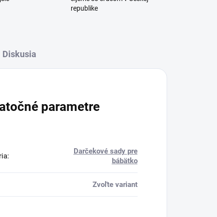
republike
Diskusia
atočné parametre
Darčekové sady pre
ria
:
bábätko
Zvoľte variant