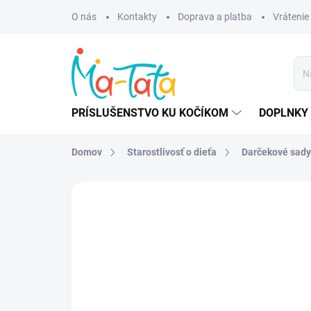
Prejsť
O nás
Kontakty
Doprava a platba
Vrátenie
na
obsah
PRÍSLUŠENSTVO KU KOČÍKOM
DOPLNKY 
Domov
Starostlivosť o dieťa
Darčekové sady
ZNAČKA:
WOOLY ORGANIC