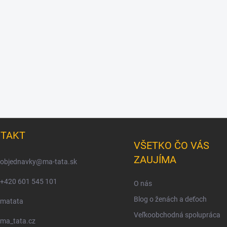
TAKT
VŠETKO ČO VÁS
ZAUJÍMA
objednavky
@
ma-tata.sk
+420 601 545 101
O nás
Blog o ženách a deťoch
matata
Veľkoobchodná spolupráca
ma_tata.cz