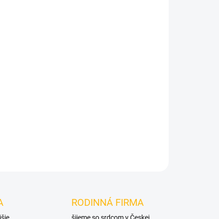
Pridať do košíka
A
RODINNÁ FIRMA
jšie
šijeme so srdcom v Českej