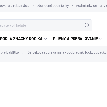
 tovaru a reklamácia
Obchodné podmienky
Podmienky ochrany 
Hľadať
PODĽA ZNAČKY KOČÍKA
PLIENY A PREBAĽOVANIE
 pre bábätko
Darčeková súprava malá - podbradník, body, dupačk
Darčeková súprava pre bábät
28 €
13 €
10,57 € bez DPH
Jednotková
ZVOĽTE VARIANT
cena: