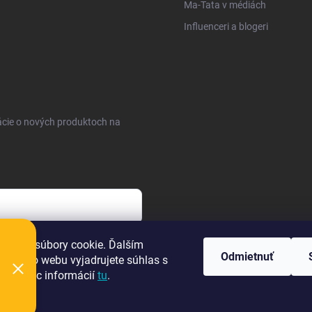
Ma-Tata v médiách
Influenceri a blogeri
ácie o nových produktoch na
sobných údajov
oužíva súbory cookie. Ďalším
Odmietnuť
m tohto webu vyjadrujete súhlas s
a
ním. Viac informácií
tu
.
ie