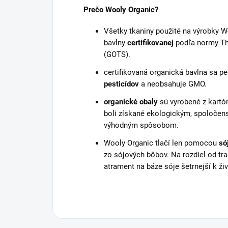
Prečo Wooly Organic?
Všetky tkaniny použité na výrobky W
bavlny
certifikovanej
podľa normy The
(GOTS).
certifikovaná organická bavlna sa p
pesticídov
a neobsahuje GMO.
organické obaly
sú vyrobené z kartón
boli získané ekologickým, spoloče
výhodným spôsobom.
Wooly Organic tlačí len pomocou
só
zo sójových bôbov. Na rozdiel od tr
atrament na báze sóje šetrnejší k ži