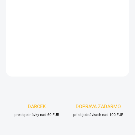
cena:
VELIKOST
MOŽNOSTI DORUČENIA
−
+
Pridať do košíka
DETAILNÉ INFORMÁCIE
OPÝTAŤ SA
DARČEK
DOPRAVA ZADARMO
pre objednávky nad 60 EUR
pri objednávkach nad 100 EUR