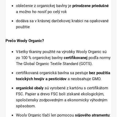
oblečenie z organickej bavlny je
prirodzene priedušné
a možno ho nosiť po celý rok
dodáva sa v krásnej darčekovej krabici na opakované
použitie
Prečo Wooly Organic?
Všetky tkaniny použité na výrobky Wooly Organic sú
zo 100 % organickej bavlny
certifikovanej
podľa normy
The Global Organic Textile Standard (GOTS).
certifikovaná organická bavlna sa pestuje
bez použitia
toxických hnojív a pesticídov
a neobsahuje GMO.
organické obaly
sú vyrobené z kartónu s certifikátom
FSC. Papier a drevo FSC boli získané ekologickým,
spoločensky zodpovedným a ekonomicky výhodným
spôsobom.
Wooly Organic tlačí len pomocou
sójového atramentu
: