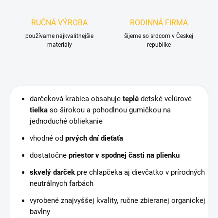
RUČNÁ VÝROBA
RODINNÁ FIRMA
používame najkvalitnejšie
šijeme so srdcom v Českej
materiály
republike
darčeková krabica obsahuje
teplé
detské velúrové
tielka
so širokou a pohodlnou gumičkou na
jednoduché obliekanie
vhodné od
prvých dní dieťaťa
dostatočne
priestor v spodnej časti na plienku
skvelý darček
pre chlapčeka aj dievčatko v prírodných
neutrálnych farbách
vyrobené znajvyššej kvality, ručne zbieranej organickej
bavlny