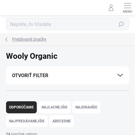
Prejsť
na
obsah
Hľadať
Predávané značky
Wooly Organic
OTVORIŤ FILTER
R
a
ODPORÚČAME
NAJLACNEJŠIE
NAJDRAHŠIE
d
e
NAJPREDÁVANEJŠIE
ABECEDNE
n
i
24
položiek celkom