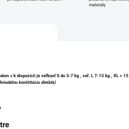
materiály
ľadom
a
k dispozícii je veľkosť
S do 3-7 kg , veľ. L 7-15 kg , XL > 15
diviudálnu konštitúciu dieťaťa)
a
tre