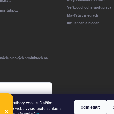
matata
Veľkoobchodná spolupráca
ma_tata.cz
Ma-Tata v médiách
Influenceri a blogeri
rmácie o nových produktoch na
sobných údajov
oužíva súbory cookie. Ďalším
Odmietnuť
m tohto webu vyjadrujete súhlas s
a