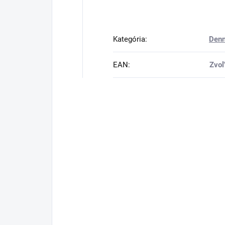
Kategória
:
Denn
EAN
:
Zvoľ
Buďte prvý, kto napíše príspevok 
Pridať komentár