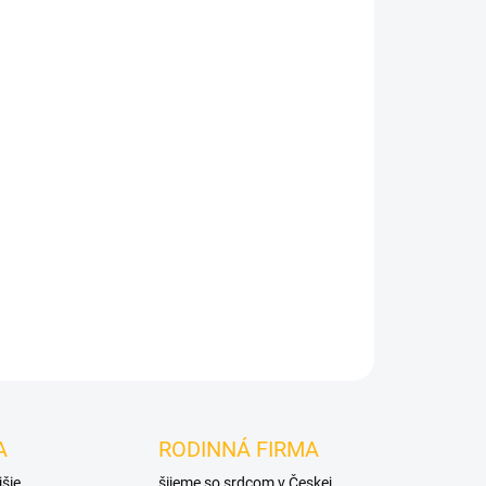
Pridať do košíka
A
RODINNÁ FIRMA
jšie
šijeme so srdcom v Českej