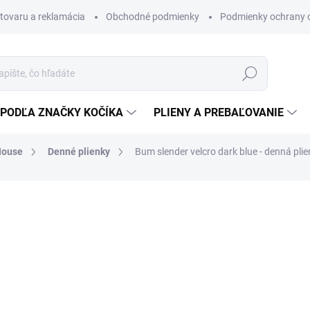
 tovaru a reklamácia
Obchodné podmienky
Podmienky ochrany 
Hľadať
PODĽA ZNAČKY KOČÍKA
PLIENY A PREBAĽOVANIE
 House
Denné plienky
Bum slender velcro dark blue - denná pli
Český výrobok
"
14 €
11,38 € bez DPH