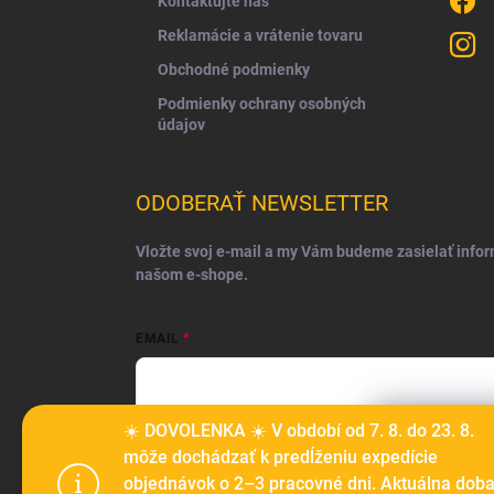
Kontaktujte nás
Reklamácie a vrátenie tovaru
Obchodné podmienky
Podmienky ochrany osobných
údajov
ODOBERAŤ NEWSLETTER
Vložte svoj e-mail a my Vám budeme zasielať info
našom e-shope.
EMAIL
Vložením e-mailu súhlasíte s
podmienkami ochrany o
☀️ DOVOLENKA ☀️ V období od 7. 8. do 23. 8.
Tento web p
môže dochádzať k predĺženiu expedície
Prihlásiť sa
prechádzaní
objednávok o 2–3 pracovné dni. Aktuálna dob