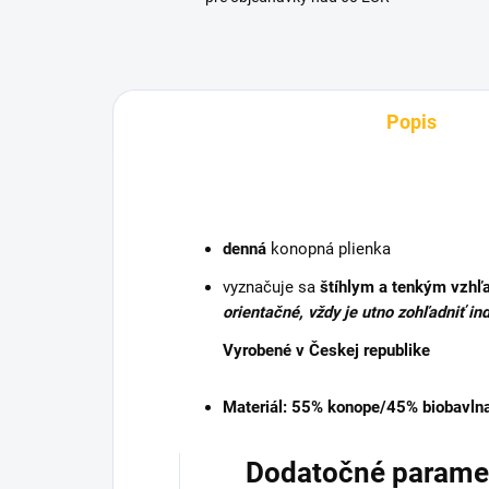
Popis
denná
konopná plienka
vyznačuje sa
štíhlym a tenkým vzh
orientačné, vždy je utno zohľadniť in
Vyrobené v Českej republike
Materiál
: 55% konope/45% biobavln
Dodatočné parame