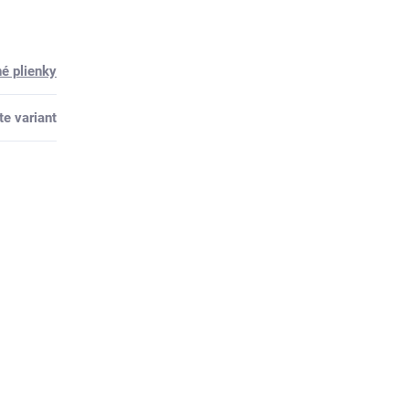
é plienky
te variant
k tejto položke.