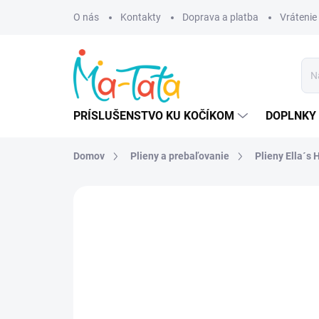
Prejsť
O nás
Kontakty
Doprava a platba
Vrátenie
na
obsah
PRÍSLUŠENSTVO KU KOČÍKOM
DOPLNKY 
Domov
Plieny a prebaľovanie
Plieny Ella´s
ZNAČKA:
ELLA´S HOUSE