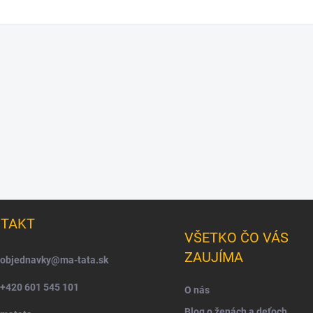
TAKT
VŠETKO ČO VÁS
ZAUJÍMA
objednavky
@
ma-tata.sk
+420 601 545 101
O nás
Blog o ženách a deťoch