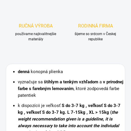
RUČNÁ VÝROBA
RODINNÁ FIRMA
používame najkvalitnejšie
šijeme so srdcom v Českej
materiály
republike
denná
konopná plienka
vyznačuje sa
štíhlym a tenkým vzhľadom
a
v prírodnej
farbe s farebným lemovaním
, ktoré zodpovedá farbe
patentiek
k dispozícii je veľkosť
S do 3-7 kg , veľkosť
S do 3-7
kg , veľkosť
S do 3-7 kg
. L 7-15kg , XL > 15kg
(
the
weight recommendation given is a guideline, it is
always necessary to take into account the indiviudal