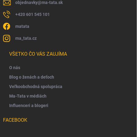
objednavky
@
ma-tata.sk
+420 601 545 101
matata
ma_tata.cz
VŠETKO ČO VÁS ZAUJÍMA
O nás
Blog o ženách a deťoch
Veľkoobchodná spolupráca
Ma-Tata v médiách
Influenceri a blogeri
FACEBOOK