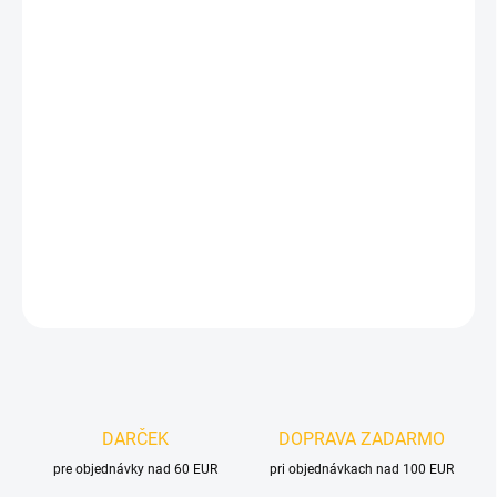
Jednotková
ZVOĽTE VARIANT
cena:
VELIKOST
MOŽNOSTI DORUČENIA
−
+
Pridať do košíka
DETAILNÉ INFORMÁCIE
OPÝTAŤ SA
DARČEK
DOPRAVA ZADARMO
pre objednávky nad 60 EUR
pri objednávkach nad 100 EUR