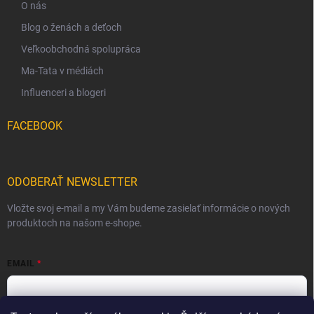
O nás
Blog o ženách a deťoch
Veľkoobchodná spolupráca
Ma-Tata v médiách
Influenceri a blogeri
FACEBOOK
ODOBERAŤ NEWSLETTER
Vložte svoj e-mail a my Vám budeme zasielať informácie o nových
produktoch na našom e-shope.
EMAIL