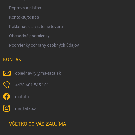
p
t
Doprava a platba
r
i
v
Kontaktujte nás
e
k
y
Reklamácie a vrátenie tovaru
v
Obchodné podmienky
ý
p
Podmienky ochrany osobných údajov
i
s
KONTAKT
u
objednavky
@
ma-tata.sk
+420 601 545 101
matata
ma_tata.cz
VŠETKO ČO VÁS ZAUJÍMA