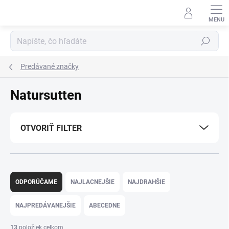
Prejsť
na
obsah
Hľadať
Predávané značky
Natursutten
OTVORIŤ FILTER
R
a
ODPORÚČAME
NAJLACNEJŠIE
NAJDRAHŠIE
d
e
NAJPREDÁVANEJŠIE
ABECEDNE
n
i
13
položiek celkom