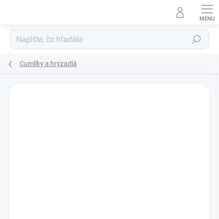
Prejsť
na
obsah
Hľadať
Cumlíky a hryzadlá
ZNAČKA:
NATURSUTTEN