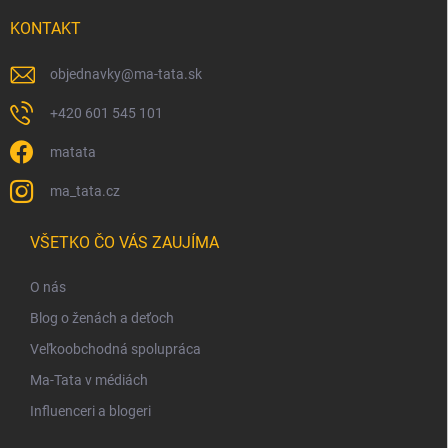
KONTAKT
objednavky
@
ma-tata.sk
+420 601 545 101
matata
ma_tata.cz
VŠETKO ČO VÁS ZAUJÍMA
O nás
Blog o ženách a deťoch
Veľkoobchodná spolupráca
Ma-Tata v médiách
Influenceri a blogeri