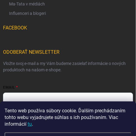
Ma-Tata v médiách
Influenceri a blogeri
FACEBOOK
ODOBERAŤ NEWSLETTER
Vložte svoj e-mail a my Vám budeme zasielať informácie o nových
produktoch na našom e-shope.
EMAIL
Tento web používa súbory cookie. Ďalším prechádzaním
Vložením e-mailu súhlasíte s
podmienkami ochrany osobných
údajov
tohto webu vyjadrujete súhlas s ich používaním. Viac
informácií
tu
.
Prihlásiť sa