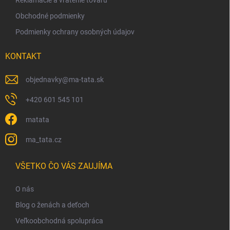
v
Obchodné podmienky
ý
p
Podmienky ochrany osobných údajov
i
s
KONTAKT
u
objednavky
@
ma-tata.sk
+420 601 545 101
matata
ma_tata.cz
VŠETKO ČO VÁS ZAUJÍMA
O nás
Blog o ženách a deťoch
Veľkoobchodná spolupráca