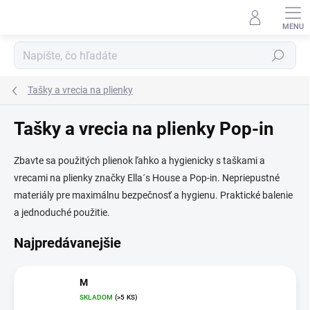
Prejsť
na
obsah
Hľadať
Tašky a vrecia na plienky
Tašky a vrecia na plienky Pop-in
Zbavte sa použitých plienok ľahko a hygienicky s taškami a
vrecami na plienky značky Ella´s House a Pop-in. Nepriepustné
materiály pre maximálnu bezpečnosť a hygienu. Praktické balenie
a jednoduché použitie.
Najpredávanejšie
M
SKLADOM
(>5 KS)