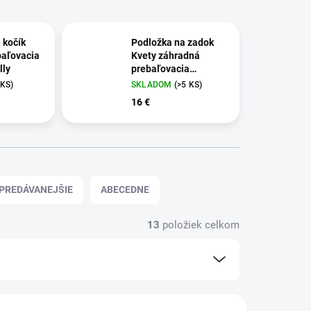
 kočík
Podložka na zadok
baľovacia
Kvety záhradná
lly
prebaľovacia
podložka
 KS)
SKLADOM
(>5 KS)
16 €
PREDÁVANEJŠIE
ABECEDNE
13
položiek celkom