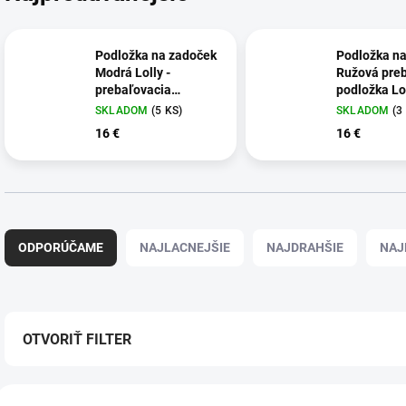
Podložka na zadoček
Podložka na
Modrá Lolly -
Ružová pre
prebaľovacia
podložka Lo
podložka
SKLADOM
(5 KS)
SKLADOM
(3
16 €
16 €
R
a
ODPORÚČAME
NAJLACNEJŠIE
NAJDRAHŠIE
NAJ
d
e
n
i
e
OTVORIŤ FILTER
p
r
V
o