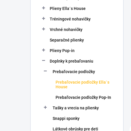
l
Plieny Ella´s House
Tréningové nohavičky
Vrchné nohavičky
Separačné plienky
Plieny Pop-in
Doplnky k prebaľovaniu
Prebaľovacie podložky
Prebaľovacie podložky Ella´s
House
Prebaľovacie podložky Pop-In
Tašky a vrecia na plienky
Snappi sponky
Látkové obrúsky pre deti