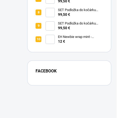
prodloužená - Flowers Birds +
99,50 €
Nepadací deka přechodová
copánková - Powder Pink
SET Podložka do kočárku
prodloužená - Bear +
99,50 €
Nepadací deka přechodová
copánková - Dark Grey
SET Podložka do kočárku
prodloužená - Animals +
99,50 €
Nepadací deka přechodová
copánková - Mustard
EH Newbie wrap mint -
novorodenecké vrchné
12 €
nohavičky
FACEBOOK