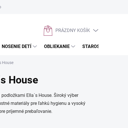
osobných údajov
Napíšte nám
PRÁZDNY KOŠÍK
NÁKUPNÝ
KOŠÍK
NOSENIE DETÍ
OBLIEKANIE
STAROSTLIVOSŤ O D
´s House
´s House
i podložkami Ella´s House. Široký výber
ustné materiály pre ľahkú hygienu a vysoký
pre príjemné prebaľovanie.