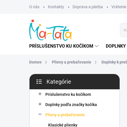
Prejsť
O nás
Kontakty
Doprava a platba
Vrátenie
na
obsah
PRÍSLUŠENSTVO KU KOČÍKOM
DOPLNKY 
Domov
Plieny a prebaľovanie
Doplnky k pre
B
Kategórie
o
Preskočiť
č
kategórie
n
Príslušenstvo ku kočíkom
ý
Doplnky podľa značky kočíka
p
a
Plieny a prebaľovanie
n
Klasické plienky
e