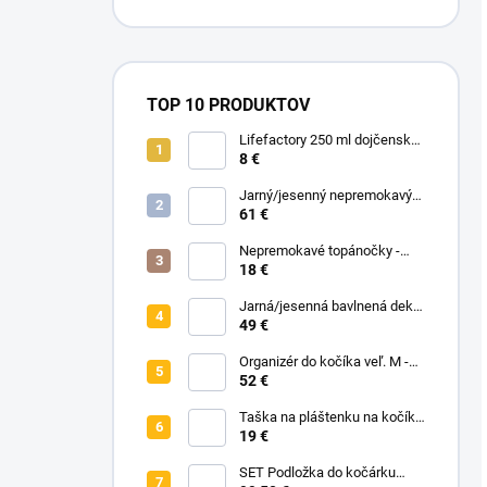
TOP 10 PRODUKTOV
Lifefactory 250 ml dojčenská
sklenená fľaša Hrozno
8 €
Jarný/jesenný nepremokavý
nánožník - Midnight Flowers
61 €
Nepremokavé topánočky -
Black Dots
18 €
Jarná/jesenná bavlnená deka
bez zipu - Pastelové kvety
49 €
Organizér do kočíka veľ. M -
čierna
52 €
Taška na pláštenku na kočík -
Na vyžiadanie
19 €
SET Podložka do kočárku