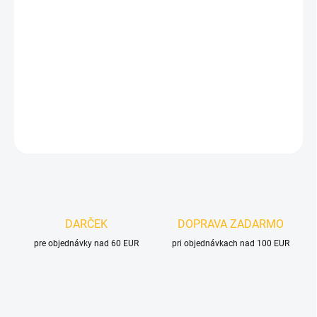
cena:
MOŽNOSTI
DORUČENIA
−
+
Pridať do košíka
DETAILNÉ INFORMÁCIE
OPÝTAŤ SA
DARČEK
DOPRAVA ZADARMO
pre objednávky nad 60 EUR
pri objednávkach nad 100 EUR