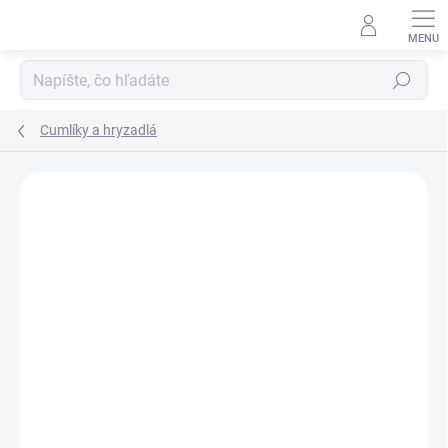
Prejsť
na
obsah
Hľadať
Cumlíky a hryzadlá
ZNAČKA:
NATURSUTTEN