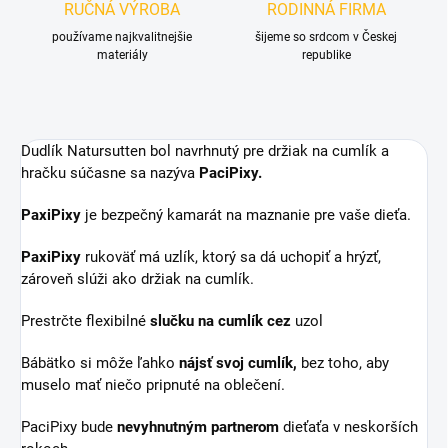
RUČNÁ VÝROBA
RODINNÁ FIRMA
používame najkvalitnejšie
šijeme so srdcom v Českej
materiály
republike
Dudlík Natursutten bol navrhnutý pre
držiak na cumlík a
hračku
súčasne sa nazýva
PaciPixy.
PaxiPixy
je bezpečný kamarát na maznanie pre vaše dieťa.
PaxiPixy
rukoväť má uzlík, ktorý sa dá uchopiť a hrýzť,
zároveň slúži ako držiak na cumlík.
Prestrčte flexibilné
slučku na cumlík cez
uzol
Bábätko si môže ľahko
nájsť svoj cumlík,
bez toho, aby
muselo mať niečo pripnuté na oblečení.
PaciPixy bude
nevyhnutným partnerom
dieťaťa v neskorších