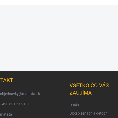
TAKT
VŠETKO ČO VÁS
ZAUJÍMA
objednavky
@
ma-tata.sk
+420 601 545 101
O nás
Blog o ženách a deťoch
matata