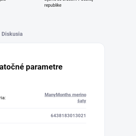
republike
Diskusia
atočné parametre
ManyMonths merino
ria
:
šaty
6438183013021