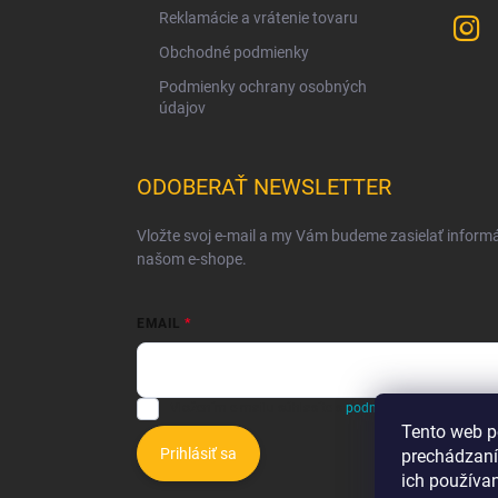
Reklamácie a vrátenie tovaru
Obchodné podmienky
Podmienky ochrany osobných
údajov
ODOBERAŤ NEWSLETTER
Vložte svoj e-mail a my Vám budeme zasielať inform
našom e-shope.
EMAIL
Vložením e-mailu súhlasíte s
podmienkami ochrany o
Tento web p
Prihlásiť sa
prechádzaní
ich používa