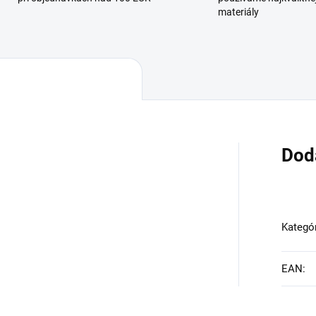
materiály
Dod
Kategó
EAN
: