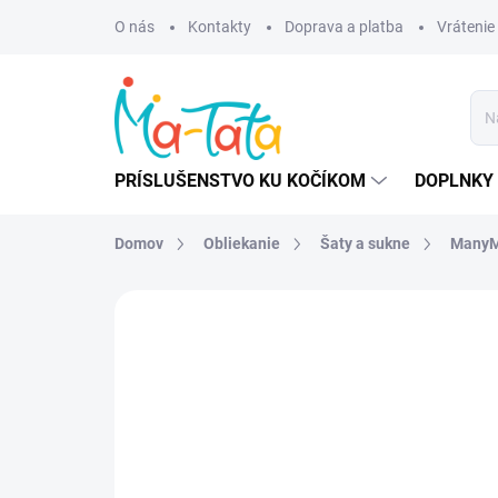
Prejsť
O nás
Kontakty
Doprava a platba
Vrátenie
na
obsah
PRÍSLUŠENSTVO KU KOČÍKOM
DOPLNKY 
Domov
Obliekanie
Šaty a sukne
ManyM
ZNAČKA:
MANYMONTHS