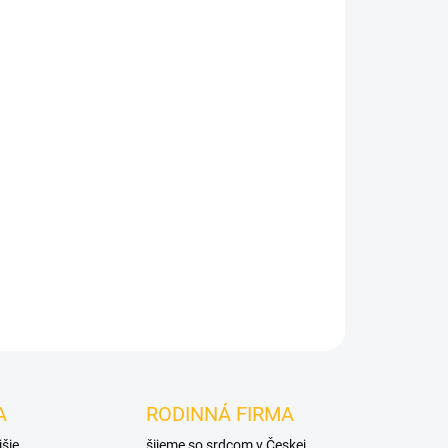
Pridať do košíka
A
RODINNÁ FIRMA
jšie
šijeme so srdcom v Českej