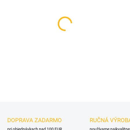
MOŽNOSTI DORUČENIA
−
+
OPÝTAŤ SA
DOPRAVA ZADARMO
RUČNÁ VÝROB
pri objednávkach nad 100 EUR
používame najkvalitne