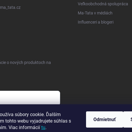
Veľkoobchodná spolupráca
ma_tata.cz
Ma-Tata v médiách
Influenceri a blogeri
ácie o nových produktoch na
sobných údajov
oužíva súbory cookie. Ďalším
Odmietnuť
m tohto webu vyjadrujete súhlas s
ním. Viac informácií
tu
.