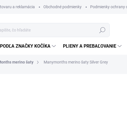
 tovaru a reklamácia
Obchodné podmienky
Podmienky ochrany 
Hľadať
PODĽA ZNAČKY KOČÍKA
PLIENY A PREBAĽOVANIE
onths merino šaty
Manymonths merino šaty Silver Grey
41 €
28 €
22,76 € bez DPH
Jednotková
SKLADOM
(5 KS)
cena:
VELIKOST