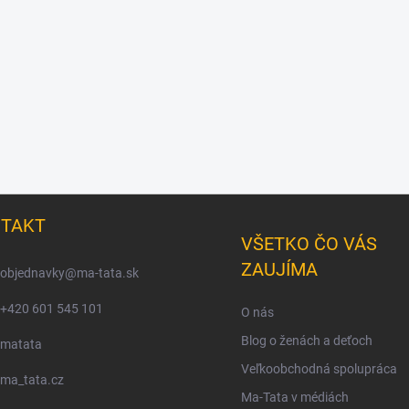
TAKT
VŠETKO ČO VÁS
ZAUJÍMA
objednavky
@
ma-tata.sk
+420 601 545 101
O nás
Blog o ženách a deťoch
matata
Veľkoobchodná spolupráca
ma_tata.cz
Ma-Tata v médiách