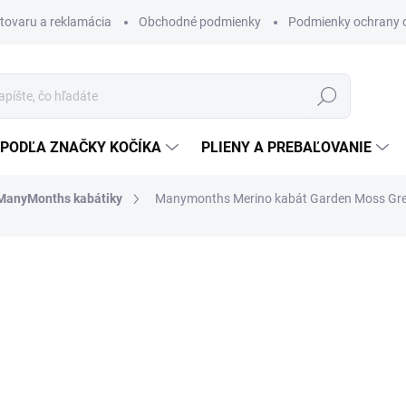
 tovaru a reklamácia
Obchodné podmienky
Podmienky ochrany 
Hľadať
PODĽA ZNAČKY KOČÍKA
PLIENY A PREBAĽOVANIE
ManyMonths kabátiky
Manymonths Merino kabát Garden Moss Gr
DETAILNÉ INFORMÁCIE
OPÝTAŤ SA
36 €