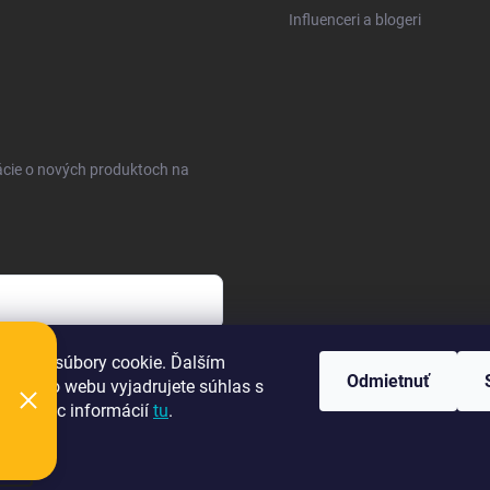
Influenceri a blogeri
ácie o nových produktoch na
sobných údajov
oužíva súbory cookie. Ďalším
Odmietnuť
m tohto webu vyjadrujete súhlas s
a
ním. Viac informácií
tu
.
ie