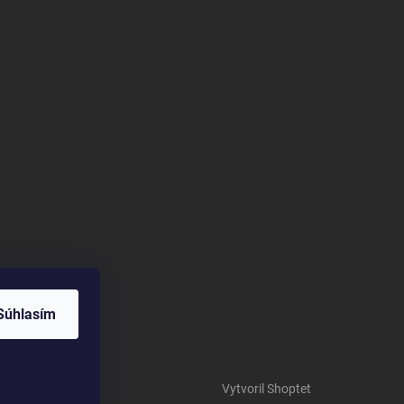
Súhlasím
Vytvoril Shoptet