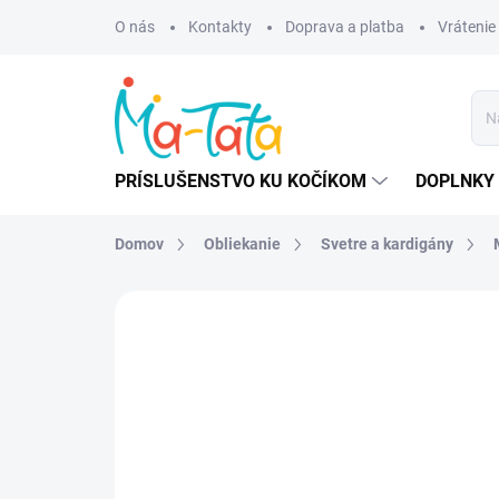
Prejsť
O nás
Kontakty
Doprava a platba
Vrátenie
na
obsah
PRÍSLUŠENSTVO KU KOČÍKOM
DOPLNKY 
Domov
Obliekanie
Svetre a kardigány
ZNAČKA:
MANYMONTHS