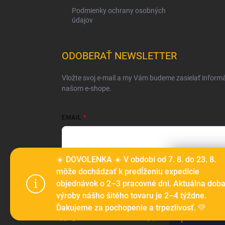
Podmienky ochrany osobných
údajov
ODOBERAŤ NEWSLETTER
Vložte svoj e-mail a my Vám budeme zasielať inform
našom e-shope.
EMAIL
Vložením e-mailu súhlasíte s
podmienkami ochrany o
☀️ DOVOLENKA ☀️ V období od 7. 8. do 23. 8.
Tento web p
môže dochádzať k predĺženiu expedície
Prihlásiť sa
prechádzaní
objednávok o 2–3 pracovné dni. Aktuálna dob
ich používa
výroby nášho šitého tovaru je 2–4 týždne.
Ďakujeme za pochopenie a trpezlivosť. 💛
Nastaven
Copyright 2026
Ma-tata
. Všetky práva vyhradené.