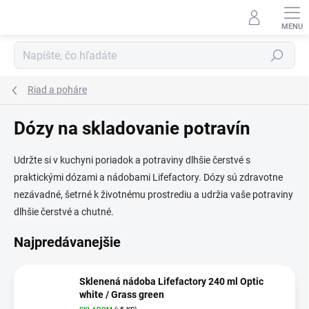
Prejsť
na
obsah
Hľadať
Riad a poháre
Dózy na skladovanie potravín
Udržte si v kuchyni poriadok a potraviny dlhšie čerstvé s
praktickými dózami a nádobami Lifefactory. Dózy sú zdravotne
nezávadné, šetrné k životnému prostrediu a udržia vaše potraviny
dlhšie čerstvé a chutné.
Najpredávanejšie
Sklenená nádoba Lifefactory 240 ml Optic
white / Grass green