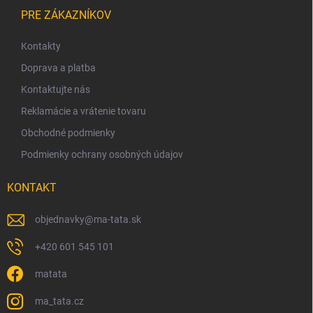
Z
a
á
PRE ZÁKAZNÍKOV
c
i
p
e
ä
Kontakty
p
t
Doprava a platba
r
i
v
Kontaktujte nás
e
k
y
Reklamácie a vrátenie tovaru
v
Obchodné podmienky
ý
p
Podmienky ochrany osobných údajov
i
s
KONTAKT
u
objednavky
@
ma-tata.sk
+420 601 545 101
matata
ma_tata.cz