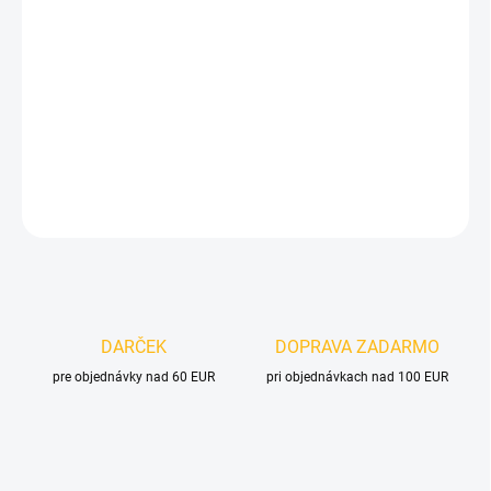
cena:
MOŽNOSTI
DORUČENIA
−
+
Pridať do košíka
DETAILNÉ INFORMÁCIE
OPÝTAŤ SA
DARČEK
DOPRAVA ZADARMO
pre objednávky nad 60 EUR
pri objednávkach nad 100 EUR