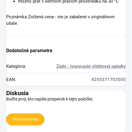
možno prať v šetrnom pracom prostriedku na 30 °C
Poznámka Znížená cena - nie je zabalené v originálnom
obale.
Dodatočné parametre
Kategória
:
ZipIn - tvarovanie chrbtovej opierky
EAN
:
4250371703505
Diskusia
Buďte prvý, kto napíše príspevok k tejto položke.
Pridať komentár