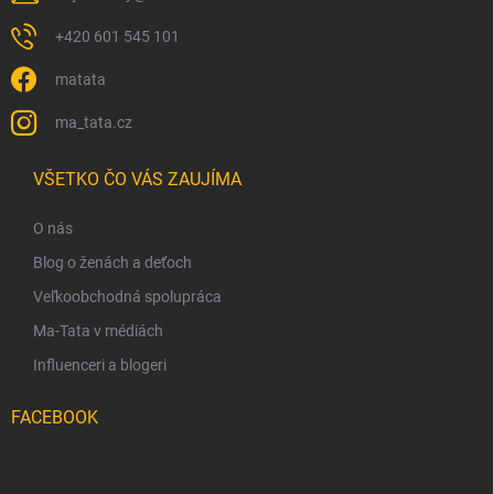
+420 601 545 101
matata
ma_tata.cz
VŠETKO ČO VÁS ZAUJÍMA
O nás
Blog o ženách a deťoch
Veľkoobchodná spolupráca
Ma-Tata v médiách
Influenceri a blogeri
FACEBOOK