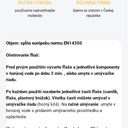
RUČNÁ VÝROBA
RODINNÁ FIRMA
používame najkvalitnejšie
šijeme so srdcom v Českej
materiály
republike
Objem:
spĺňa európsku normu EN14350
Ošetrovanie fliaš:
Pred prvým použitím vyvarte fľaše
a jednotlivé komponenty
v horúcej vode po dobu 3 min. ,
alebo umyte v umývačke
riadu.
Po každom použití
rozoberte jednotlivé časti
fľaše (cumlík,
fľaša, plastový krúžok). Všetky časti môžete umývať v
umývačke riadu
(horný kôš). Na
ručné umývanie
: umyte v
horúcej vode s pridaním umývacieho prostriedku a
opláchnite.