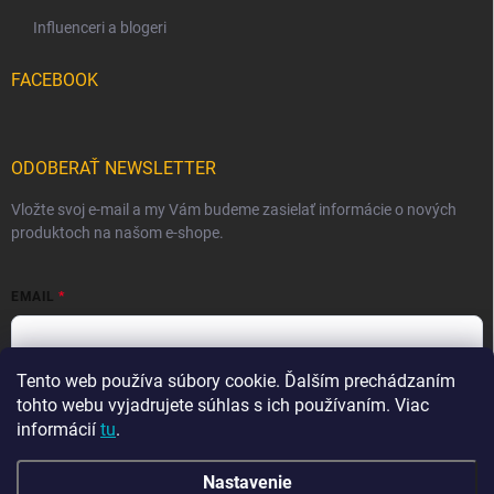
Influenceri a blogeri
FACEBOOK
ODOBERAŤ NEWSLETTER
Vložte svoj e-mail a my Vám budeme zasielať informácie o nových
produktoch na našom e-shope.
EMAIL
Tento web používa súbory cookie. Ďalším prechádzaním
Vložením e-mailu súhlasíte s
podmienkami ochrany osobných
údajov
tohto webu vyjadrujete súhlas s ich používaním. Viac
informácií
tu
.
Prihlásiť sa
Nastavenie