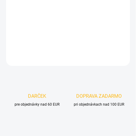
cena:
MOŽNOSTI
DORUČENIA
−
+
Pridať do košíka
DETAILNÉ INFORMÁCIE
OPÝTAŤ SA
DARČEK
DOPRAVA ZADARMO
pre objednávky nad 60 EUR
pri objednávkach nad 100 EUR