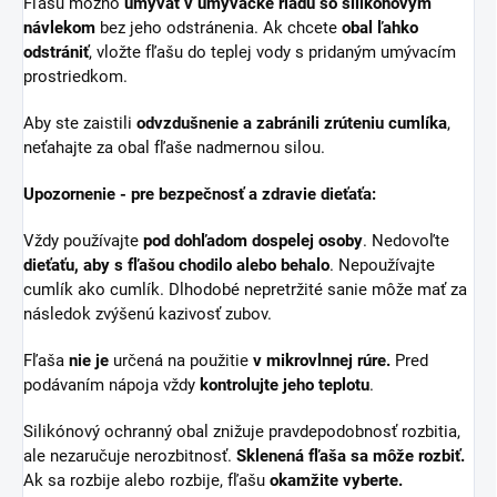
Fľašu možno
umývať v umývačke riadu so silikónovým
návlekom
bez jeho odstránenia. Ak chcete
obal ľahko
odstrániť
, vložte fľašu do teplej vody s pridaným umývacím
prostriedkom.
Aby ste zaistili
odvzdušnenie a zabránili zrúteniu cumlíka
,
neťahajte za obal fľaše nadmernou silou.
Upozornenie - pre bezpečnosť a zdravie dieťaťa:
Vždy používajte
pod dohľadom dospelej osoby
. Nedovoľte
dieťaťu, aby s fľašou chodilo alebo behalo
. Nepoužívajte
cumlík ako cumlík. Dlhodobé nepretržité sanie môže mať za
následok zvýšenú kazivosť zubov.
Fľaša
nie je
určená na použitie
v mikrovlnnej rúre.
Pred
podávaním nápoja vždy
kontrolujte jeho teplotu
.
Silikónový ochranný obal znižuje pravdepodobnosť rozbitia,
ale nezaručuje nerozbitnosť.
Sklenená fľaša sa môže rozbiť.
Ak sa rozbije alebo rozbije, fľašu
okamžite vyberte.