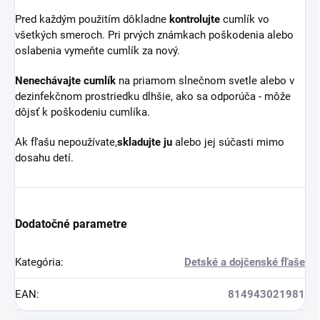
Pred každým použitím dôkladne
kontrolujte
cumlík vo
všetkých smeroch. Pri prvých známkach poškodenia alebo
oslabenia vymeňte cumlík za nový.
Nenechávajte cumlík
na priamom slnečnom svetle alebo v
dezinfekčnom prostriedku dlhšie, ako sa odporúča - môže
dôjsť k poškodeniu cumlíka.
Ak fľašu nepoužívate,
skladujte ju
alebo jej súčasti mimo
dosahu detí.
Dodatočné parametre
Kategória
:
Detské a dojčenské fľaše
EAN
:
814943021981