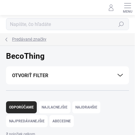
Prejsť
na
obsah
Hľadať
Predávané značky
BecoThing
OTVORIŤ FILTER
R
a
ODPORÚČAME
NAJLACNEJŠIE
NAJDRAHŠIE
d
e
NAJPREDÁVANEJŠIE
ABECEDNE
n
i
2
položiek celkom