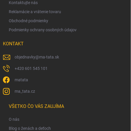
Kontaktujte nás
e
Reklamácie a vrátenie tovaru
Obchodné podmienky
Podmienky ochrany osobných údajov
KONTAKT
objednavky
@
ma-tata.sk
+420 601 545 101
matata
ma_tata.cz
VŠETKO ČO VÁS ZAUJÍMA
O nás
Blog o ženách a deťoch