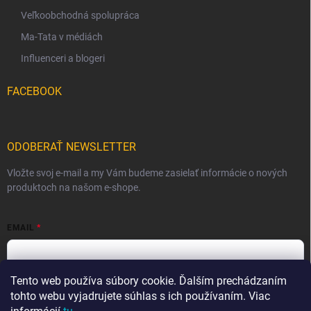
Veľkoobchodná spolupráca
Ma-Tata v médiách
Influenceri a blogeri
FACEBOOK
ODOBERAŤ NEWSLETTER
Vložte svoj e-mail a my Vám budeme zasielať informácie o nových
produktoch na našom e-shope.
EMAIL
Tento web používa súbory cookie. Ďalším prechádzaním
Vložením e-mailu súhlasíte s
podmienkami ochrany osobných
údajov
tohto webu vyjadrujete súhlas s ich používaním. Viac