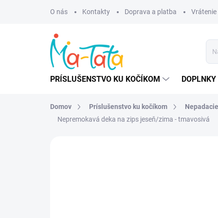
Prejsť
O nás
Kontakty
Doprava a platba
Vrátenie
na
obsah
PRÍSLUŠENSTVO KU KOČÍKOM
DOPLNKY 
Domov
Príslušenstvo ku kočíkom
Nepadacie
Nepremokavá deka na zips jeseň/zima - tmavosivá
ZNAČKA:
MA-TATA