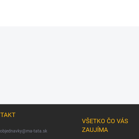
TAKT
VŠETKO ČO VÁS
ZAUJÍMA
objednavky
@
ma-tata.sk