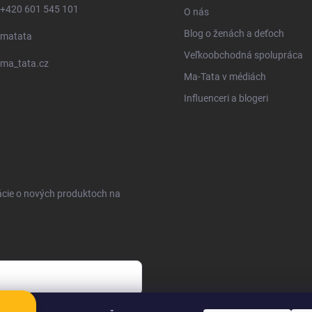
+420 601 545 101
O nás
Blog o ženách a deťoch
matata
Veľkoobchodná spolupráca
ma_tata.cz
Ma-Tata v médiách
Influenceri a blogeri
ácie o nových produktoch na
sobných údajov