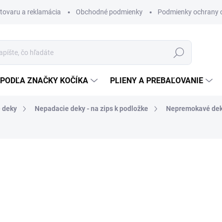
 tovaru a reklamácia
Obchodné podmienky
Podmienky ochrany 
Hľadať
PODĽA ZNAČKY KOČÍKA
PLIENY A PREBAĽOVANIE
 deky
Nepadacie deky - na zips k podložke
Nepremokavé dek
Vodoodolná a zateplená dek
naše univerzálne podložky d
jednoduchú manipuláciu.
Hlboké vrecko na nohy
chrán
stiahnuť okolo dieťaťa. Ideá