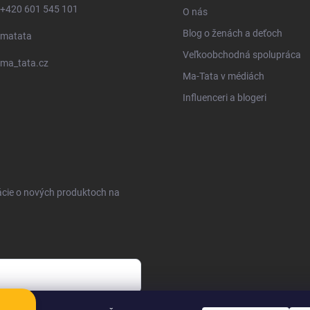
+420 601 545 101
O nás
Blog o ženách a deťoch
matata
Veľkoobchodná spolupráca
ma_tata.cz
Ma-Tata v médiách
Influenceri a blogeri
ácie o nových produktoch na
sobných údajov