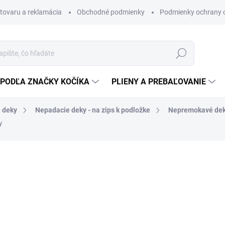
 tovaru a reklamácia
Obchodné podmienky
Podmienky ochrany 
Hľadať
PODĽA ZNAČKY KOČÍKA
PLIENY A PREBAĽOVANIE
 deky
Nepadacie deky - na zips k podložke
Nepremokavé dek
y
Vodoodolná a zateplená dek
naše univerzálne podložky d
jednoduchú manipuláciu.
Hlboké vrecko na nohy
chrán
stiahnuť okolo dieťaťa. Ideá