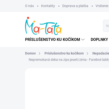
Prejsť
O nás
Kontakty
Doprava a platba
Vrátenie
na
obsah
PRÍSLUŠENSTVO KU KOČÍKOM
DOPLNKY 
Domov
Príslušenstvo ku kočíkom
Nepadacie
Nepremokavá deka na zips jeseň/zima - Farebné labk
ZNAČKA:
MA-TATA