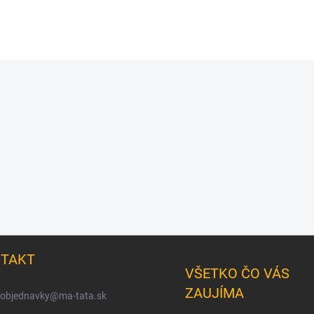
TAKT
VŠETKO ČO VÁS
ZAUJÍMA
objednavky
@
ma-tata.sk