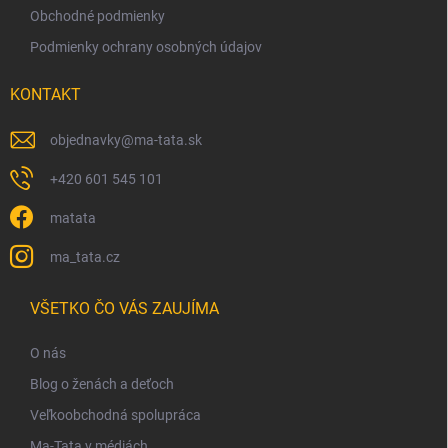
Obchodné podmienky
Podmienky ochrany osobných údajov
KONTAKT
objednavky
@
ma-tata.sk
+420 601 545 101
matata
ma_tata.cz
VŠETKO ČO VÁS ZAUJÍMA
O nás
Blog o ženách a deťoch
Veľkoobchodná spolupráca
Ma-Tata v médiách