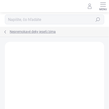
Prejsť
na
obsah
Hľadať
Nepremokavé deky jeseň/zima
ZNAČKA:
MA-TATA