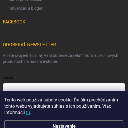
Influenceri a blogeri
FACEBOOK
ODOBERAŤ NEWSLETTER
Vložte svoj e-mail a my Vám budeme zasielať informácie o nových
produktoch na našom e-shope.
EMAIL
Tento web používa súbory cookie. Ďalším prechádzaním
Vložením e-mailu súhlasíte s
podmienkami ochrany osobných
údajov
tohto webu vyjadrujete súhlas s ich používaním. Viac
informácií
tu
.
Prihlásiť sa
Nastavenie