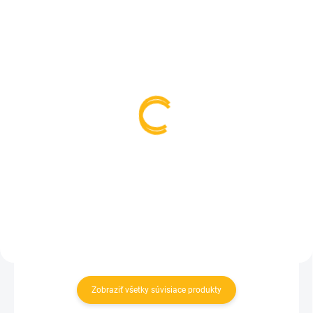
SKLADOM
SKLADEM
(>5 KS)
(>5 KS)
Kožené rukoväte kočíka
Adaptér na zips k
- čierne
podložke pre dve deky
18 €
9,50 €
Do košíka
Do košíka
Zobraziť všetky súvisiace produkty