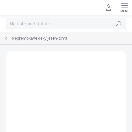
Prejsť
na
obsah
Hľadať
Nepremokavé deky jeseň/zima
ZNAČKA:
MA-TATA