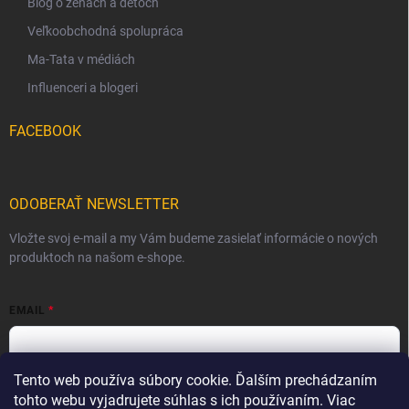
Blog o ženách a deťoch
Veľkoobchodná spolupráca
Ma-Tata v médiách
Influenceri a blogeri
FACEBOOK
ODOBERAŤ NEWSLETTER
Vložte svoj e-mail a my Vám budeme zasielať informácie o nových
produktoch na našom e-shope.
EMAIL
Tento web používa súbory cookie. Ďalším prechádzaním
Vložením e-mailu súhlasíte s
podmienkami ochrany osobných
údajov
tohto webu vyjadrujete súhlas s ich používaním. Viac