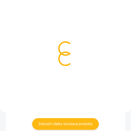
SKLADOM
NA OBJEDNÁVKU
(>5 KS)
Jarný/jesenný
Kožené rukoväte kočíka
nepremokavý nánožník -
- čierne
čierne bodky
18 €
61 €
Do košíka
Do košíka
Zobraziť všetky súvisiace produkty