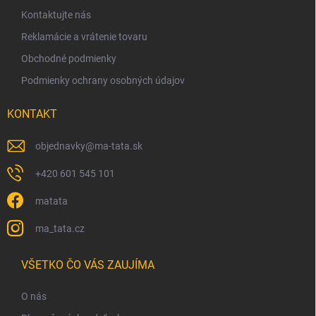
i
Kontaktujte nás
e
Reklamácie a vrátenie tovaru
Obchodné podmienky
Podmienky ochrany osobných údajov
KONTAKT
objednavky
@
ma-tata.sk
+420 601 545 101
matata
ma_tata.cz
VŠETKO ČO VÁS ZAUJÍMA
O nás