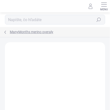
Prejsť
na
obsah
Hľadať
ManyMonths merino overaly
ZNAČKA:
MANYMONTHS