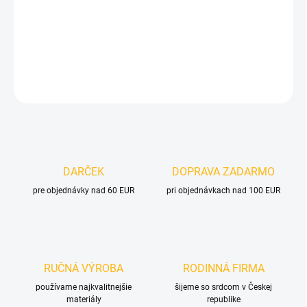
−
+
Pridať do košíka
DETAILNÉ INFORMÁCIE
OPÝTAŤ SA
DARČEK
DOPRAVA ZADARMO
pre objednávky nad 60 EUR
pri objednávkach nad 100 EUR
RUČNÁ VÝROBA
RODINNÁ FIRMA
používame najkvalitnejšie
šijeme so srdcom v Českej
materiály
republike