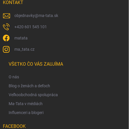
KONTAKT
objednavky
@
ma-tata.sk
+420 601 545 101
matata
ma_tata.cz
VŠETKO ČO VÁS ZAUJÍMA
O nás
Blog o ženách a deťoch
Veľkoobchodná spolupráca
Ma-Tata v médiách
Influenceri a blogeri
FACEBOOK