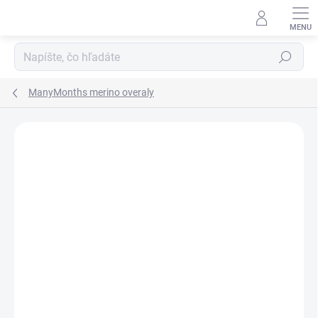
Prejsť
na
obsah
Hľadať
ManyMonths merino overaly
ZNAČKA:
MANYMONTHS