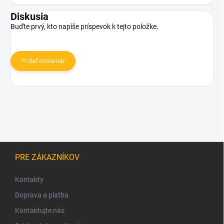
Diskusia
Buďte prvý, kto napíše príspevok k tejto položke.
Pridať komentár
Z
á
PRE ZÁKAZNÍKOV
p
ä
Kontakty
t
Doprava a platba
i
Kontaktujte nás
e