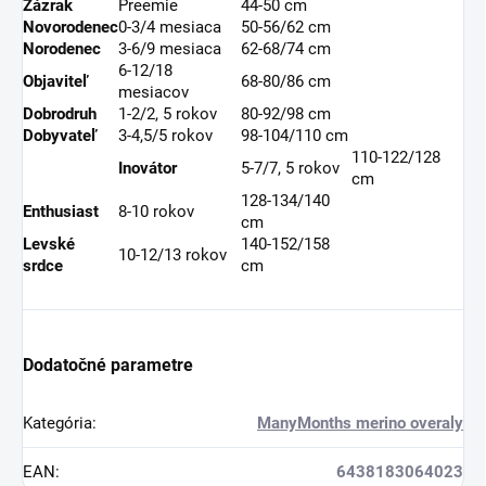
Zázrak
Preemie
44-50 cm
Novorodenec
0-3/4 mesiaca
50-56/62 cm
Norodenec
3-6/9 mesiaca
62-68/74 cm
6-12/18
Objaviteľ
68-80/86 cm
mesiacov
Dobrodruh
1-2/2, 5 rokov
80-92/98 cm
Dobyvateľ
3-4,5/5 rokov
98-104/110 cm
110-122/128
Inovátor
5-7/7, 5 rokov
cm
128-134/140
Enthusiast
8-10 rokov
cm
Levské
140-152/158
10-12/13 rokov
srdce
cm
Dodatočné parametre
Kategória
:
ManyMonths merino overaly
EAN
:
6438183064023