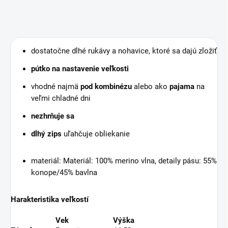
dostatočne dlhé rukávy a nohavice, ktoré sa dajú zložiť
pútko na nastavenie veľkosti
vhodné najmä
pod kombinézu
alebo ako
pajama
na
veľmi chladné dni
nezhrňuje sa
dlhý zips
uľahčuje obliekanie
materiál: Materiál: 100% merino vlna, detaily pásu: 55%
konope/45% bavlna
Harakteristika veľkostí
Vek
Výška