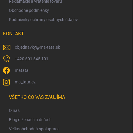
Reklamácie a vrátenie tovaru
Obchodné podmienky
Podmienky ochrany osobných údajov
KONTAKT
objednavky
@
ma-tata.sk
+420 601 545 101
matata
ma_tata.cz
VŠETKO ČO VÁS ZAUJÍMA
O nás
Blog o ženách a deťoch
Veľkoobchodná spolupráca