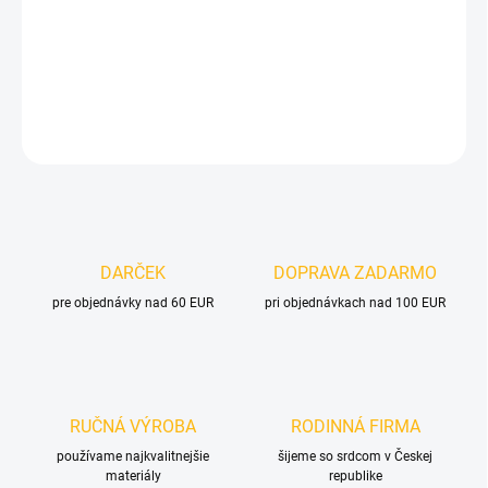
−
+
Pridať do košíka
DETAILNÉ INFORMÁCIE
OPÝTAŤ SA
DARČEK
DOPRAVA ZADARMO
pre objednávky nad 60 EUR
pri objednávkach nad 100 EUR
RUČNÁ VÝROBA
RODINNÁ FIRMA
používame najkvalitnejšie
šijeme so srdcom v Českej
materiály
republike