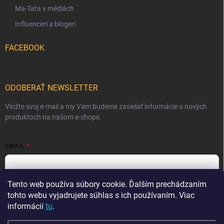
Ma-Tata v médiách
Influenceri a blogeri
FACEBOOK
ODOBERAŤ NEWSLETTER
Vložte svoj e-mail a my Vám budeme zasielať informácie o nových
produktoch na našom e-shope.
EMAIL
Tento web používa súbory cookie. Ďalším prechádzaním
Vložením e-mailu súhlasíte s
podmienkami ochrany osobných
údajov
tohto webu vyjadrujete súhlas s ich používaním. Viac
informácií
tu
.
Prihlásiť sa