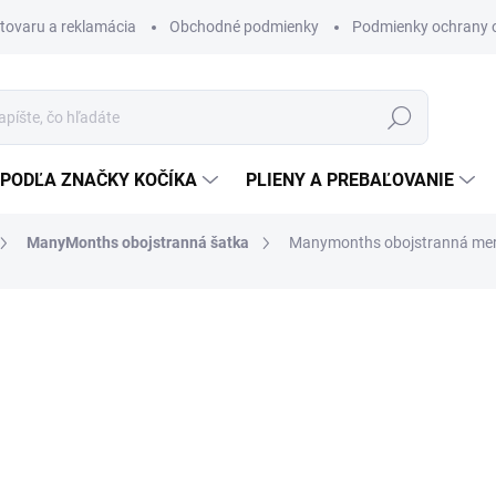
 tovaru a reklamácia
Obchodné podmienky
Podmienky ochrany 
Hľadať
PODĽA ZNAČKY KOČÍKA
PLIENY A PREBAĽOVANIE
ManyMonths obojstranná šatka
Manymonths obojstranná meri
Multifunkčná obojstranná vl
16 €
10 €
8,13 € bez DPH
Jednotková
SKLADOM
(1 KS)
cena: