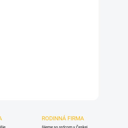
Pridať do košíka
A
RODINNÁ FIRMA
jšie
šijeme so srdcom v Českej