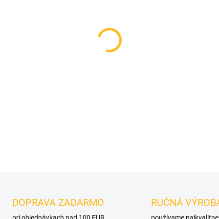
MOŽNOSTI DORUČENIA
−
+
DETAILNÉ INFORMÁCIE
OPÝTAŤ SA
DOPRAVA ZADARMO
RUČNÁ VÝROB
pri objednávkach nad 100 EUR
používame najkvalitne