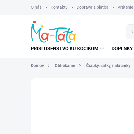
Prejsť
O nás
Kontakty
Doprava a platba
Vrátenie
na
obsah
PRÍSLUŠENSTVO KU KOČÍKOM
DOPLNKY 
Domov
Obliekanie
Čiapky, šatky, nákrčníky
ZNAČKA:
MANYMONTHS