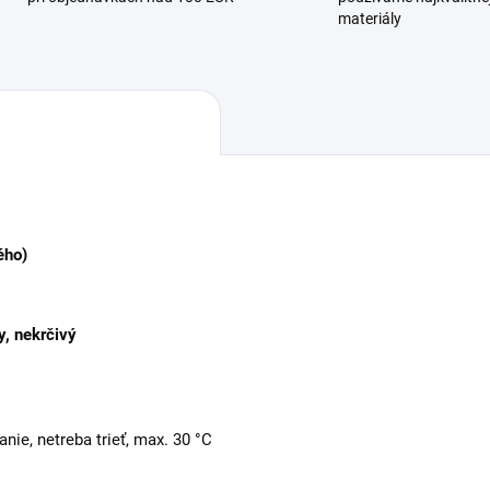
materiály
ého)
y, nekrčivý
nie, netreba trieť, max. 30 °C