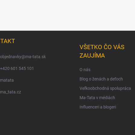
TAKT
VŠETKO ČO VÁS
ZAUJÍMA
objednavky
@
ma-tata.sk
+420 601 545 101
O nás
Blog o ženách a deťoch
matata
Veľkoobchodná spolupráca
ma_tata.cz
Ma-Tata v médiách
Influenceri a blogeri