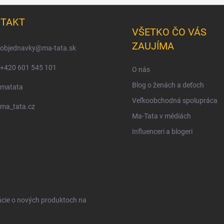
TAKT
VŠETKO ČO VÁS
ZAUJÍMA
objednavky
@
ma-tata.sk
+420 601 545 101
O nás
Blog o ženách a deťoch
matata
Veľkoobchodná spolupráca
ma_tata.cz
Ma-Tata v médiách
Influenceri a blogeri
ácie o nových produktoch na