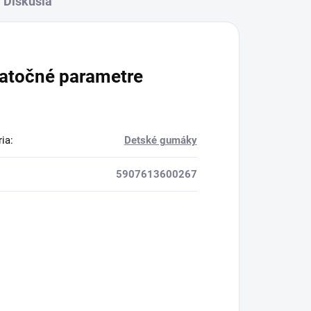
Diskusia
atočné parametre
ria
:
Detské gumáky
5907613600267