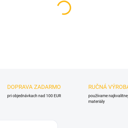
MOŽNOSTI DORUČENIA
−
+
DETAILNÉ INFORMÁCIE
OPÝTAŤ SA
DOPRAVA ZADARMO
RUČNÁ VÝROB
pri objednávkach nad 100 EUR
používame najkvalitne
materiály