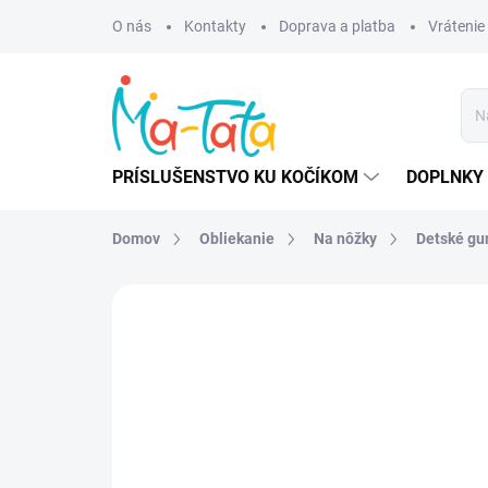
Prejsť
O nás
Kontakty
Doprava a platba
Vrátenie
na
obsah
PRÍSLUŠENSTVO KU KOČÍKOM
DOPLNKY 
Domov
Obliekanie
Na nôžky
Detské g
ZNAČKA:
DEMAR