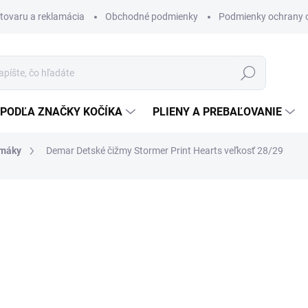
 tovaru a reklamácia
Obchodné podmienky
Podmienky ochrany 
Hľadať
PODĽA ZNAČKY KOČÍKA
PLIENY A PREBAĽOVANIE
umáky
Demar Detské čižmy Stormer Print Hearts veľkosť 28/29
Detské čižmy Demar sú ideál
15 €
6 €
4,88 € bez DPH
Jednotková
SKLADOM
(2 KS)
cena: