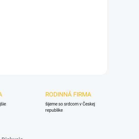
Pridať do košíka
A
RODINNÁ FIRMA
jšie
šijeme so srdcom v Českej
republike