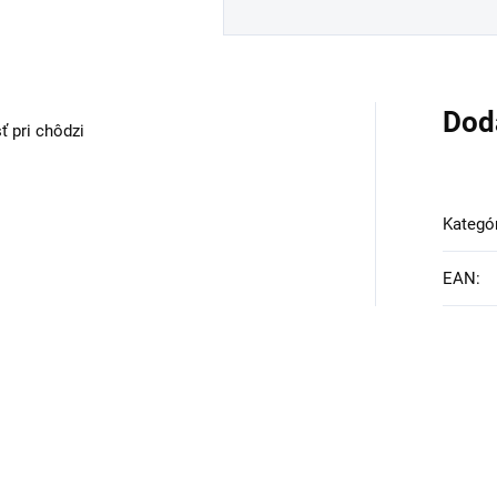
Dod
 pri chôdzi
Kategó
EAN
: