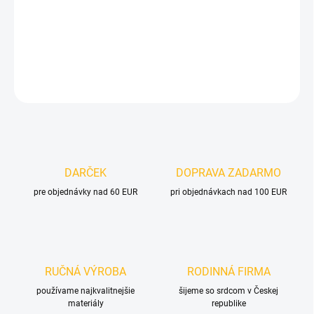
−
+
Pridať do košíka
DETAILNÉ INFORMÁCIE
OPÝTAŤ SA
DARČEK
DOPRAVA ZADARMO
pre objednávky nad 60 EUR
pri objednávkach nad 100 EUR
RUČNÁ VÝROBA
RODINNÁ FIRMA
používame najkvalitnejšie
šijeme so srdcom v Českej
materiály
republike