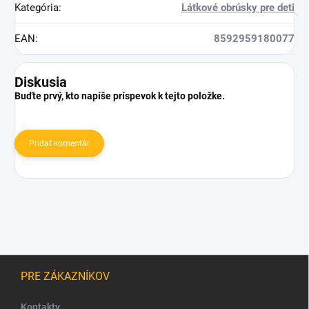
Kategória
:
Látkové obrúsky pre deti
EAN
:
8592959180077
Diskusia
Buďte prvý, kto napíše príspevok k tejto položke.
Pridať komentár
Z
á
PRE ZÁKAZNÍKOV
p
ä
Kontakty