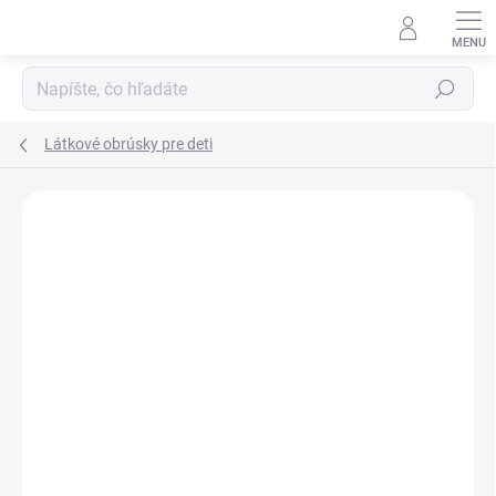
Prejsť
na
obsah
Hľadať
Látkové obrúsky pre deti
ZNAČKA:
ELLA´S HOUSE