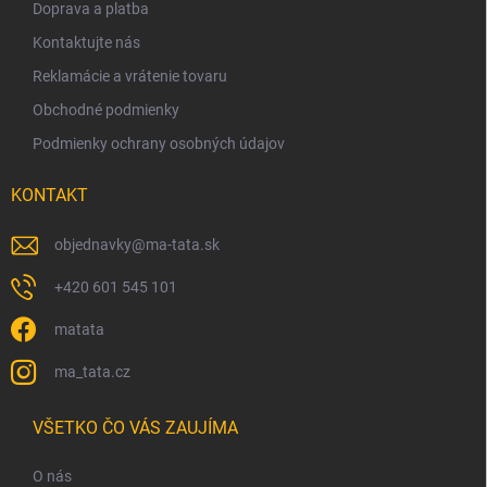
t
Doprava a platba
i
Kontaktujte nás
e
Reklamácie a vrátenie tovaru
Obchodné podmienky
Podmienky ochrany osobných údajov
KONTAKT
objednavky
@
ma-tata.sk
+420 601 545 101
matata
ma_tata.cz
VŠETKO ČO VÁS ZAUJÍMA
O nás