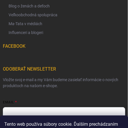
Blog o ženách a deťoch
Veľkoobchodná spolupráca
Ma-Tata v médiách
Influenceri a blogeri
FACEBOOK
ODOBERAŤ NEWSLETTER
Vložte svoj e-mail a my Vám budeme zasielať informácie o nových
produktoch na našom e-shope.
EMAIL
Tento web používa súbory cookie. Ďalším prechádzaním
Vložením e-mailu súhlasíte s
podmienkami ochrany osobných