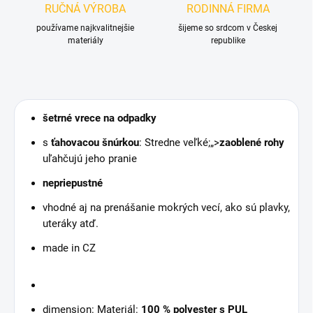
RUČNÁ VÝROBA
RODINNÁ FIRMA
používame najkvalitnejšie
šijeme so srdcom v Českej
materiály
republike
šetrné vrece na odpadky
s
ťahovacou šnúrkou
: Stredne veľké;„>
zaoblené rohy
uľahčujú jeho pranie
nepriepustné
vhodné aj na prenášanie mokrých vecí, ako sú plavky,
uteráky atď.
made in CZ
dimension: Materiál:
100 % polyester s PUL