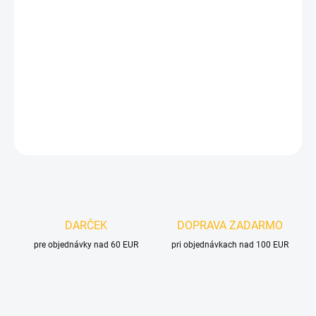
cena:
MOŽNOSTI
DORUČENIA
−
+
Pridať do košíka
DETAILNÉ INFORMÁCIE
OPÝTAŤ SA
DARČEK
DOPRAVA ZADARMO
pre objednávky nad 60 EUR
pri objednávkach nad 100 EUR