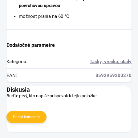
povrchovou úpravou
možnosť prania na 60 °C
Dodatočné parametre
Kategória
:
Tašky, vrecká, obaly
EAN
:
8592959200270
Diskusia
Buďte prvý, kto napíše príspevok k tejto položke.
Pridať komentár