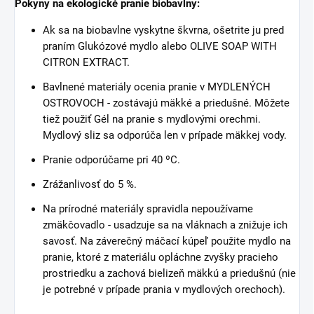
Pokyny na ekologické pranie biobavlny:
Ak sa na biobavlne vyskytne škvrna, ošetrite ju pred
praním
Glukózové mydlo
alebo
OLIVE SOAP WITH
CITRON EXTRACT
.
Bavlnené materiály ocenia pranie v
MYDLENÝCH
OSTROVOCH
- zostávajú mäkké a priedušné. Môžete
tiež použiť
Gél na pranie s mydlovými orechmi
.
Mydlový sliz sa odporúča len v prípade mäkkej vody.
Pranie odporúčame pri 40 ºC.
Zrážanlivosť do 5 %.
Na prírodné materiály spravidla nepoužívame
zmäkčovadlo - usadzuje sa na vláknach a znižuje ich
savosť. Na záverečný máčací kúpeľ použite
mydlo na
pranie
, ktoré z materiálu opláchne zvyšky pracieho
prostriedku a zachová bielizeň mäkkú a priedušnú (nie
je potrebné v prípade prania v mydlových orechoch).