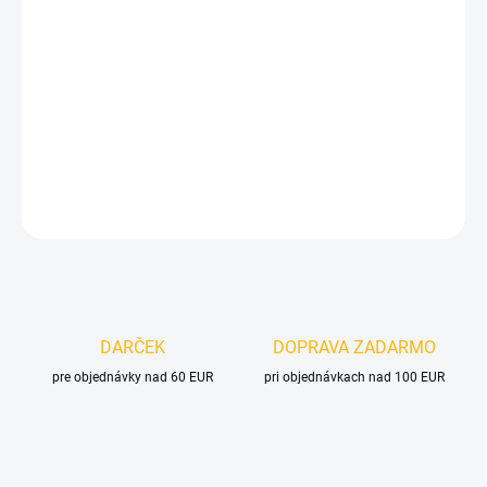
cena:
MOŽNOSTI
DORUČENIA
−
+
Pridať do košíka
DETAILNÉ INFORMÁCIE
OPÝTAŤ SA
DARČEK
DOPRAVA ZADARMO
pre objednávky nad 60 EUR
pri objednávkach nad 100 EUR