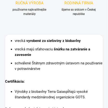
RUČNÁ VÝROBA
RODINNÁ FIRMA
používame najkvalitnejšie
šijeme so srdcom v Českej
materiály
republike
vrecká
vyrobené zo sieťoviny z biobavlny
vrecká majú sťahovaciu
šnúrku na zatváranie a
zavesenie
schválené Štátnym zdravotným ústavom na používanie
v potravinárstve
Certifikácia:
Výrobky z biobavlny Terra Gaia
spĺňajú vysoké
štandardy
medzinárodnej organizácie GOTS
.