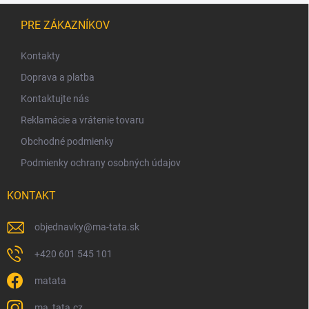
Z
á
PRE ZÁKAZNÍKOV
p
ä
Kontakty
t
Doprava a platba
i
Kontaktujte nás
e
Reklamácie a vrátenie tovaru
Obchodné podmienky
Podmienky ochrany osobných údajov
KONTAKT
objednavky
@
ma-tata.sk
+420 601 545 101
matata
ma_tata.cz