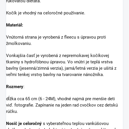
rukoväťou dieťaťa.
Kočík je vhodný na celoročné používanie.
Materiál:
Vnútorná strana je vyrobená z fleecu s úpravou proti
žmolkovaniu.
Vonkajšia časť je vyrobená z nepremokavej kočíkovej
tkaniny s hydrofóbnou úpravou. Vo vnútri je teplá vrstva
bavlny (jesenná/zimná verzia), jarná/letná verzia je ušitá z
veľmi tenkej vrstvy bavlny na tvarovanie nánožníka.
Rozmery
:
dĺžka cca 65 cm (6 - 24M), vhodné najmä pre menšie deti
viď. fotografie. Zapínanie na jeden rad cvočkov cez detskú
rúčku.
Nosič je celoročný
s vyberateľnou teplou vankúšovou