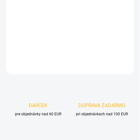
Jednotková
NA OBJEDNÁVKU
cena:
MOŽNOSTI
DORUČENIA
−
+
Pridať do košíka
DETAILNÉ INFORMÁCIE
OPÝTAŤ SA
DARČEK
DOPRAVA ZADARMO
pre objednávky nad 60 EUR
pri objednávkach nad 100 EUR