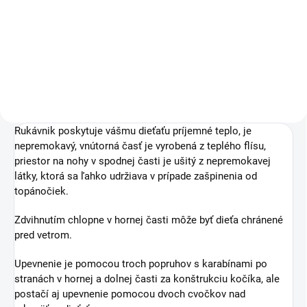
19 €
26 €
Do košíka
Detail
Rukávnik poskytuje vášmu dieťaťu príjemné teplo, je
nepremokavý, vnútorná časť je vyrobená z teplého flísu,
priestor na nohy v spodnej časti je ušitý z nepremokavej
látky, ktorá sa ľahko udržiava v prípade zašpinenia od
topánočiek.
Zdvihnutím chlopne v hornej časti môže byť dieťa chránené
pred vetrom.
Upevnenie je pomocou troch popruhov s karabínami po
stranách v hornej a dolnej časti za konštrukciu kočíka, ale
postačí aj upevnenie pomocou dvoch cvočkov nad