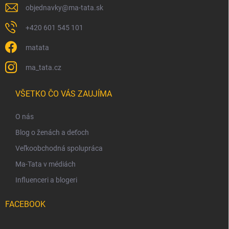
objednavky
@
ma-tata.sk
+420 601 545 101
matata
ma_tata.cz
VŠETKO ČO VÁS ZAUJÍMA
O nás
Blog o ženách a deťoch
Veľkoobchodná spolupráca
Ma-Tata v médiách
Influenceri a blogeri
FACEBOOK