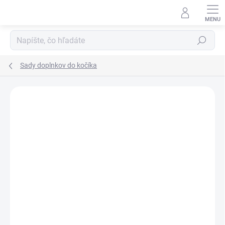
Prejsť
na
obsah
Hľadať
Sady doplnkov do kočíka
ZNAČKA:
MA-TATA