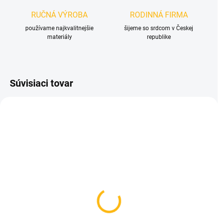
RUČNÁ VÝROBA
RODINNÁ FIRMA
používame najkvalitnejšie
šijeme so srdcom v Českej
materiály
republike
Súvisiaci tovar
SKLADOM
NA OBJEDNÁVKU
(1 KS)
Taška na pláštenku na
Obal na rukoväť kočíka -
kočík - Na vyžiadanie
rodič