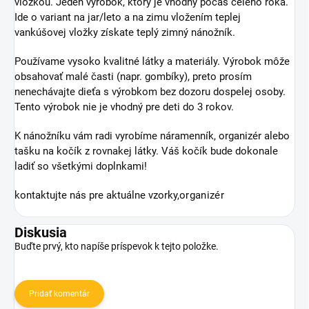
vložkou. Jeden výrobok, ktorý je vhodný počas celého roka.
Ide o variant na jar/leto a na zimu vložením teplej
vankúšovej vložky získate teplý zimný nánožník.
Používame vysoko kvalitné látky a materiály. Výrobok
môže
obsahovať malé časti (napr. gombíky), preto prosím
nenechávajte dieťa s výrobkom bez dozoru dospelej osoby.
Tento výrobok nie je vhodný pre deti do 3 rokov.
K nánožníku vám radi vyrobíme náramenník, organizér alebo
tašku na kočík z rovnakej látky. Váš kočík bude dokonale
ladiť so všetkými doplnkami!
kontaktujte nás pre aktuálne vzorky,
organizér
Diskusia
Buďte prvý, kto napíše príspevok k tejto položke.
Pridať komentár