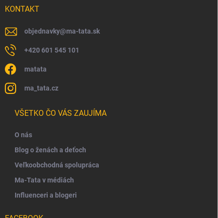
KONTAKT
objednavky
@
ma-tata.sk
+420 601 545 101
matata
ma_tata.cz
VŠETKO ČO VÁS ZAUJÍMA
O nás
Blog o ženách a deťoch
Veľkoobchodná spolupráca
Ma-Tata v médiách
Influenceri a blogeri