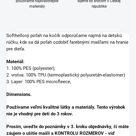
používame najkvalitnejšie
šijeme so srdcom v Českej
materiály
republike
Softhellový poťah na kočík odporúčame najmä na detskú
rúčku, kde sa dá poťah ozdobiť farebnými mašľami na hranie
pre dieťa.
Materiál:
1. 100% PES (polyester),
2. vrstva: 100% TPU (termoplastický polyuretán-elastomer)
3. Layer: 100% PES microfleece,
Dimensions.
Používame veľmi kvalitné látky a materiály.
Tento výrobok
nie je vhodný pre deti do 3 rokov.
Prosím, uveďte do poznámky v 3. kroku objednávky, či máte
záujem o ušitie mašlí a KONTROLU ROZMEROV - viď