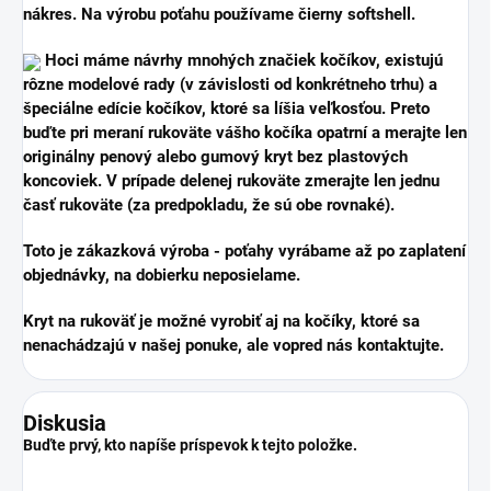
nákres. Na výrobu poťahu používame čierny softshell.
Hoci máme návrhy mnohých značiek kočíkov, existujú
rôzne modelové rady (v závislosti od konkrétneho trhu) a
špeciálne edície kočíkov, ktoré sa líšia veľkosťou. Preto
buďte pri meraní rukoväte vášho kočíka opatrní a merajte len
originálny penový alebo gumový kryt bez plastových
koncoviek. V prípade delenej rukoväte zmerajte len jednu
časť rukoväte (za predpokladu, že sú obe rovnaké).
Toto je zákazková výroba - poťahy vyrábame až po zaplatení
objednávky, na dobierku neposielame.
Kryt na rukoväť je možné vyrobiť aj na kočíky, ktoré sa
nenachádzajú v našej ponuke, ale vopred nás kontaktujte.
Diskusia
Buďte prvý, kto napíše príspevok k tejto položke.