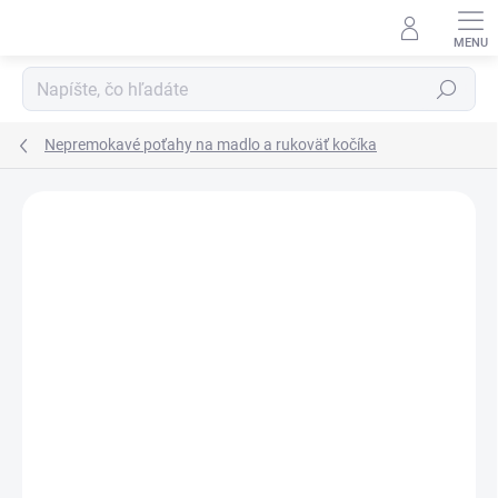
Prejsť
na
obsah
Hľadať
Nepremokavé poťahy na madlo a rukoväť kočíka
ZNAČKA:
MA-TATA