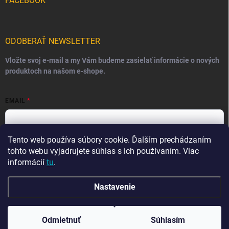
FACEBOOK
ODOBERAŤ NEWSLETTER
Vložte svoj e-mail a my Vám budeme zasielať informácie o nových
produktoch na našom e-shope.
EMAIL
Tento web používa súbory cookie. Ďalším prechádzaním
Vložením e-mailu súhlasíte s
podmienkami ochrany osobných
údajov
tohto webu vyjadrujete súhlas s ich používaním. Viac
informácií
tu
.
Prihlásiť sa
Nastavenie
Copyright 2026
Ma-tata
. Všetky práva vyhradené.
Odmietnuť
Súhlasím