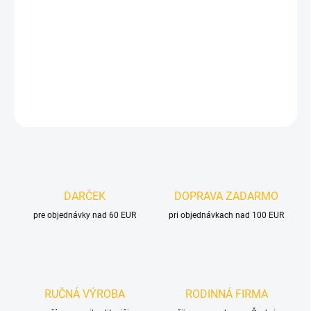
MOŽNOSTI DORUČENIA
−
+
Pridať do košíka
DETAILNÉ INFORMÁCIE
OPÝTAŤ SA
DARČEK
DOPRAVA ZADARMO
pre objednávky nad 60 EUR
pri objednávkach nad 100 EUR
RUČNÁ VÝROBA
RODINNÁ FIRMA