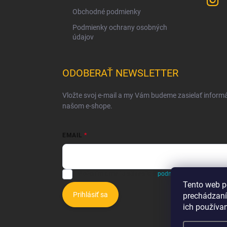
Obchodné podmienky
Podmienky ochrany osobných
údajov
ODOBERAŤ NEWSLETTER
Vložte svoj e-mail a my Vám budeme zasielať inform
našom e-shope.
EMAIL
Vložením e-mailu súhlasíte s
podmienkami ochrany o
Tento web p
Prihlásiť sa
prechádzaní
ich používa