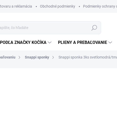
 tovaru a reklamácia
Obchodné podmienky
Podmienky ochrany 
Hľadať
PODĽA ZNAČKY KOČÍKA
PLIENY A PREBAĽOVANIE
baľovaniu
Snappi sponky
Snappi sponka 3ks svetlomodrá/tm
Elastická spona na upevnenie 
8 €
6 €
4,88 € bez DPH
Jednotková
SKLADOM
(>5 KS)
cena:
MOŽNOSTI DORUČENIA