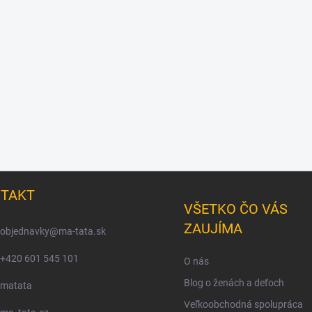
TAKT
VŠETKO ČO VÁS
ZAUJÍMA
objednavky
@
ma-tata.sk
+420 601 545 101
O nás
Blog o ženách a deťoch
matata
Veľkoobchodná spolupráca