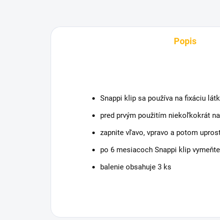
Popis
Snappi klip sa používa na fixáciu lát
pred prvým použitím niekoľkokrát n
zapnite vľavo, vpravo a potom upros
po 6 mesiacoch Snappi klip vymeňte
balenie obsahuje 3 ks