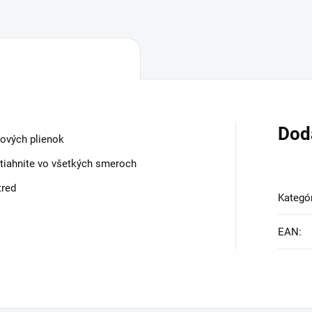
Dod
kových plienok
atiahnite vo všetkých smeroch
tred
Kategó
EAN
: