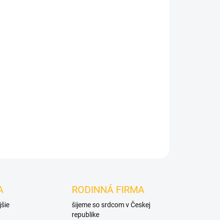
Pridať do košíka
A
RODINNÁ FIRMA
jšie
šijeme so srdcom v Českej
republike