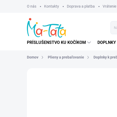
Prejsť
O nás
Kontakty
Doprava a platba
Vrátenie
na
obsah
PRÍSLUŠENSTVO KU KOČÍKOM
DOPLNKY 
Domov
Plieny a prebaľovanie
Doplnky k pre