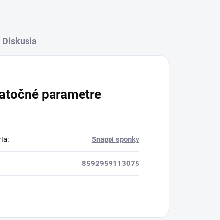
Diskusia
atočné parametre
ria
:
Snappi sponky
8592959113075