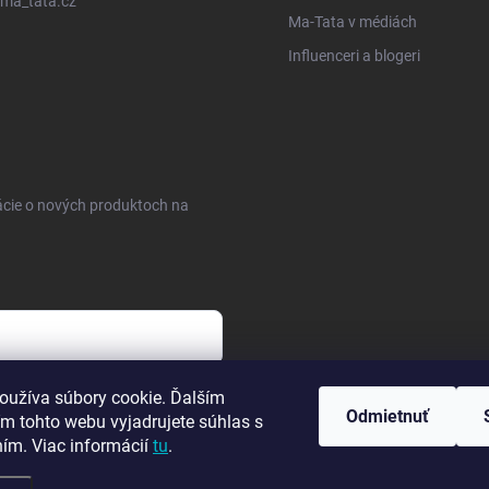
ma_tata.cz
Ma-Tata v médiách
Influenceri a blogeri
ácie o nových produktoch na
sobných údajov
oužíva súbory cookie. Ďalším
Odmietnuť
m tohto webu vyjadrujete súhlas s
ním. Viac informácií
tu
.