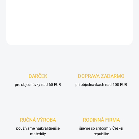
−
+
Pridať do košíka
DETAILNÉ INFORMÁCIE
OPÝTAŤ SA
DARČEK
DOPRAVA ZADARMO
pre objednávky nad 60 EUR
pri objednávkach nad 100 EUR
RUČNÁ VÝROBA
RODINNÁ FIRMA
používame najkvalitnejšie
šijeme so srdcom v Českej
materiály
republike