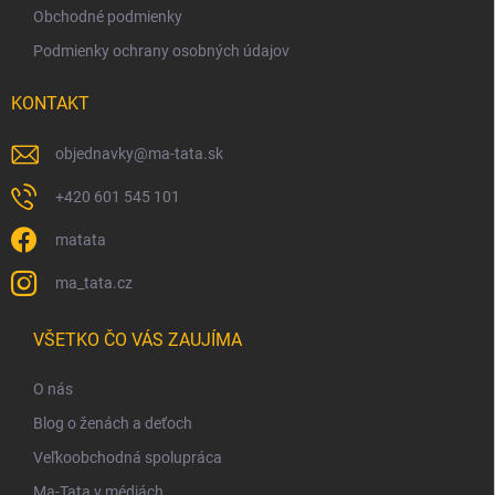
Obchodné podmienky
Podmienky ochrany osobných údajov
KONTAKT
objednavky
@
ma-tata.sk
+420 601 545 101
matata
ma_tata.cz
VŠETKO ČO VÁS ZAUJÍMA
O nás
Blog o ženách a deťoch
Veľkoobchodná spolupráca
Ma-Tata v médiách