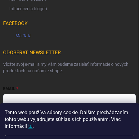
Influenceri a blogeri
FACEBOOK
Ma-Tata
ODOBERAŤ NEWSLETTER
Vložte svoj e-mail a my Vám budeme zasielať informácie o nových
produktoch na našom e-shope.
EMAIL
Tento web používa súbory cookie. Ďalším prechádzaním
Vložením e-mailu súhlasíte s
podmienkami ochrany osobných
údajov
tohto webu vyjadrujete súhlas s ich používaním. Viac
informácií
tu
.
Prihlásiť sa