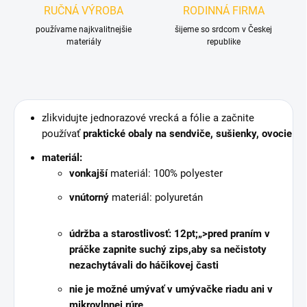
RUČNÁ VÝROBA
RODINNÁ FIRMA
používame najkvalitnejšie
šijeme so srdcom v Českej
materiály
republike
zlikvidujte jednorazové vrecká a fólie a začnite
používať
praktické obaly na sendviče, sušienky, ovocie
materiál:
vonkajší
materiál: 100% polyester
vnútorný
materiál: polyuretán
údržba a starostlivosť: 12pt;„>
pred praním v
práčke
zapnite suchý zips,
aby sa nečistoty
nezachytávali do háčikovej časti
nie je možné umývať v umývačke riadu ani v
mikrovlnnej rúre