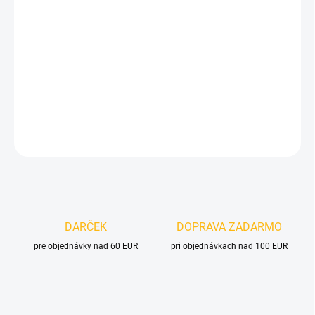
cena:
MOŽNOSTI
DORUČENIA
−
+
Pridať do košíka
DETAILNÉ INFORMÁCIE
OPÝTAŤ SA
DARČEK
DOPRAVA ZADARMO
pre objednávky nad 60 EUR
pri objednávkach nad 100 EUR