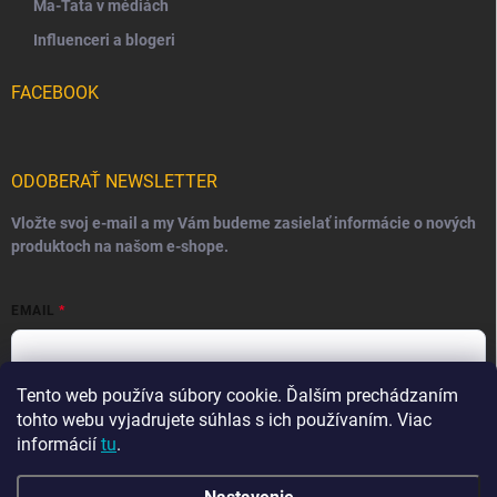
Ma-Tata v médiách
Influenceri a blogeri
FACEBOOK
ODOBERAŤ NEWSLETTER
Vložte svoj e-mail a my Vám budeme zasielať informácie o nových
produktoch na našom e-shope.
EMAIL
Tento web používa súbory cookie. Ďalším prechádzaním
Vložením e-mailu súhlasíte s
podmienkami ochrany osobných
údajov
tohto webu vyjadrujete súhlas s ich používaním. Viac
informácií
tu
.
Prihlásiť sa