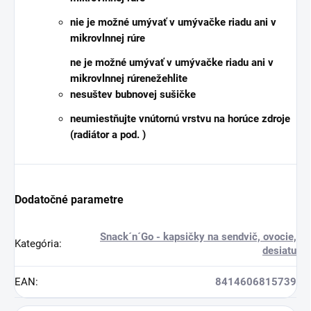
nie je možné umývať v umývačke riadu ani v
mikrovlnnej rúre
ne je možné umývať v umývačke riadu ani v
mikrovlnnej rúre
nežehlite
nesušte
v bubnovej sušičke
neumiestňujte
vnútornú vrstvu na horúce zdroje
(radiátor a pod. )
Dodatočné parametre
Snack´n´Go - kapsičky na sendvič, ovocie,
Kategória
:
desiatu
EAN
:
8414606815739