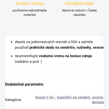
RUČNÁ VÝROBA
RODINNÁ FIRMA
používame najkvalitnejšie
šijeme so srdcom v Českej
materiály
republike
zbavte sa jednorazových vreciek a fólií a začnite
používať
praktické obaly na sendviče, sušienky, ovocie
neumiestňujte
vnútornú vrstvu na horúce zdroje
(radiátor a pod. )
Dodatočné parametre
Snack´n´Go - kapsičky na sendvič, ovocie,
Kategória
:
desiatu