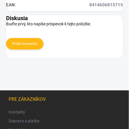
EAN
:
8414606815715
Diskusia
Buďte prvý, kto napíše príspevok k tejto položke.
Pridať komentár
Z
á
PRE ZÁKAZNÍKOV
p
ä
Kontakty
t
Doprava a platba
i