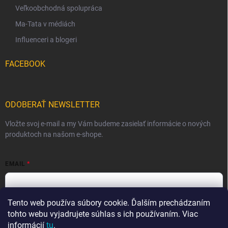
Veľkoobchodná spolupráca
Ma-Tata v médiách
Influenceri a blogeri
FACEBOOK
ODOBERAŤ NEWSLETTER
Vložte svoj e-mail a my Vám budeme zasielať informácie o nových
produktoch na našom e-shope.
EMAIL
Tento web používa súbory cookie. Ďalším prechádzaním
Vložením e-mailu súhlasíte s
podmienkami ochrany osobných
údajov
tohto webu vyjadrujete súhlas s ich používaním. Viac
informácií
tu
.