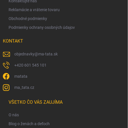
Kontaktujte nás
e
Reklamácie a vrátenie tovaru
Obchodné podmienky
Podmienky ochrany osobných údajov
KONTAKT
objednavky
@
ma-tata.sk
+420 601 545 101
matata
ma_tata.cz
VŠETKO ČO VÁS ZAUJÍMA
O nás
Blog o ženách a deťoch