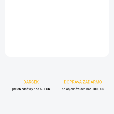
cena:
MOŽNOSTI
DORUČENIA
−
+
Pridať do košíka
DETAILNÉ INFORMÁCIE
OPÝTAŤ SA
DARČEK
DOPRAVA ZADARMO
pre objednávky nad 60 EUR
pri objednávkach nad 100 EUR