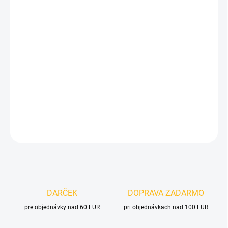
16,26 € bez DPH
Jednotková
SKLADOM
(3 KS)
cena:
MOŽNOSTI
DORUČENIA
−
+
Pridať do košíka
DETAILNÉ INFORMÁCIE
OPÝTAŤ SA
DARČEK
DOPRAVA ZADARMO
pre objednávky nad 60 EUR
pri objednávkach nad 100 EUR