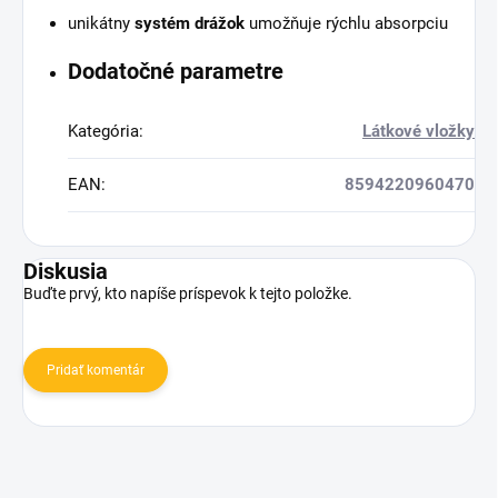
unikátny
systém drážok
umožňuje rýchlu absorpciu
Dodatočné parametre
Kategória
:
Látkové vložky
EAN
:
8594220960470
Diskusia
Buďte prvý, kto napíše príspevok k tejto položke.
Pridať komentár