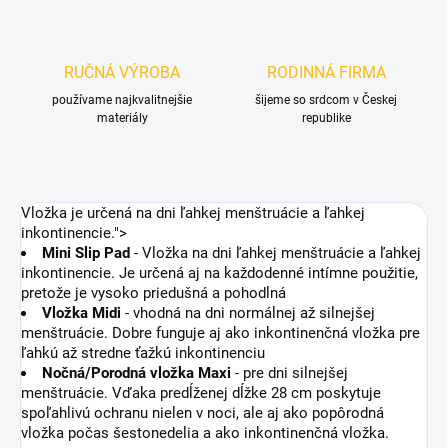
RUČNÁ VÝROBA
RODINNÁ FIRMA
používame najkvalitnejšie
šijeme so srdcom v Českej
materiály
republike
Vložka je určená na dni ľahkej menštruácie a ľahkej
inkontinencie.">
Mini Slip Pad
- Vložka na dni ľahkej menštruácie a ľahkej
inkontinencie. Je určená aj na každodenné intímne použitie,
pretože je vysoko priedušná a pohodlná
Vložka Midi
- vhodná na dni normálnej až silnejšej
menštruácie. Dobre funguje aj ako inkontinenčná vložka pre
ľahkú až stredne ťažkú inkontinenciu
Nočná/Porodná vložka Maxi
- pre dni silnejšej
menštruácie. Vďaka predĺženej dĺžke 28 cm poskytuje
spoľahlivú ochranu nielen v noci, ale aj ako popôrodná
vložka počas šestonedelia a ako inkontinenčná vložka.