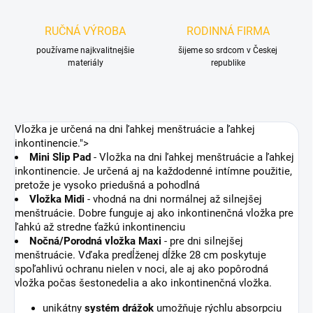
RUČNÁ VÝROBA
RODINNÁ FIRMA
používame najkvalitnejšie
šijeme so srdcom v Českej
materiály
republike
Vložka je určená na dni ľahkej menštruácie a ľahkej
inkontinencie.">
Mini Slip Pad
- Vložka na dni ľahkej menštruácie a ľahkej
inkontinencie. Je určená aj na každodenné intímne použitie,
pretože je vysoko priedušná a pohodlná
Vložka Midi
- vhodná na dni normálnej až silnejšej
menštruácie. Dobre funguje aj ako inkontinenčná vložka pre
ľahkú až stredne ťažkú inkontinenciu
Nočná/Porodná vložka Maxi
- pre dni silnejšej
menštruácie. Vďaka predĺženej dĺžke 28 cm poskytuje
spoľahlivú ochranu nielen v noci, ale aj ako popôrodná
vložka počas šestonedelia a ako inkontinenčná vložka.
unikátny
systém drážok
umožňuje rýchlu absorpciu