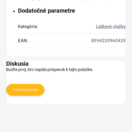
Dodatočné parametre
Kategória
:
Látkové vložky
EAN
:
8594220960425
Diskusia
Buďte prvý, kto napíše príspevok k tejto položke.
Pridať komentár