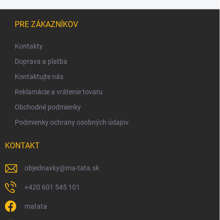
Z
á
PRE ZÁKAZNÍKOV
p
ä
Kontakty
t
Doprava a platba
i
Kontaktujte nás
e
Reklamácie a vrátenie tovaru
Obchodné podmienky
Podmienky ochrany osobných údajov
KONTAKT
objednavky
@
ma-tata.sk
+420 601 545 101
matata