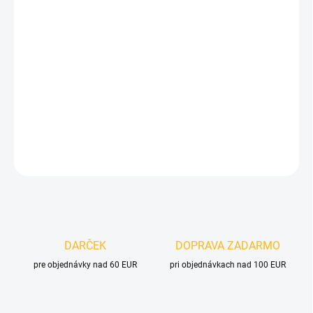
Jednotková
SKLADOM
(1 KS)
cena:
MOŽNOSTI
DORUČENIA
−
+
Pridať do košíka
DETAILNÉ INFORMÁCIE
OPÝTAŤ SA
DARČEK
DOPRAVA ZADARMO
pre objednávky nad 60 EUR
pri objednávkach nad 100 EUR