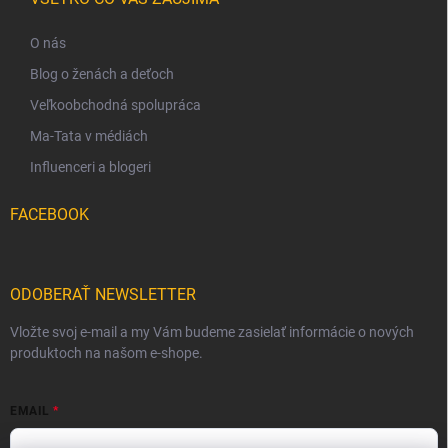
O nás
Blog o ženách a deťoch
Veľkoobchodná spolupráca
Ma-Tata v médiách
Influenceri a blogeri
FACEBOOK
ODOBERAŤ NEWSLETTER
Vložte svoj e-mail a my Vám budeme zasielať informácie o nových
produktoch na našom e-shope.
EMAIL