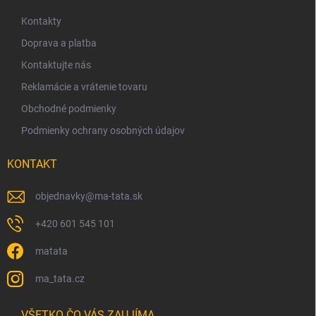
p
ä
Kontakty
t
Doprava a platba
i
Kontaktujte nás
e
Reklamácie a vrátenie tovaru
Obchodné podmienky
Podmienky ochrany osobných údajov
KONTAKT
objednavky
@
ma-tata.sk
+420 601 545 101
matata
ma_tata.cz
VŠETKO ČO VÁS ZAUJÍMA