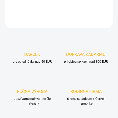
DETAILNÉ INFORMÁCIE
OPÝTAŤ SA
DARČEK
DOPRAVA ZADARMO
pre objednávky nad 60 EUR
pri objednávkach nad 100 EUR
RUČNÁ VÝROBA
RODINNÁ FIRMA
používame najkvalitnejšie
šijeme so srdcom v Českej
materiály
republike