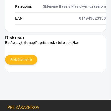
Kategória
:
Sklenené fľaše s klasickým uzáverom
EAN
:
814943023138
Diskusia
Buďte prvý, kto napíše príspevok k tejto položke.
Pridať komentár
Z
á
PRE ZÁKAZNÍKOV