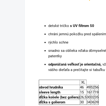
detské tričko
s UV filtrom 50
chráni jemnú pokožku pred spálení
rýchlo schne
snadno sa oblieka vďaka dômyselném
patentky
odporúčaná veľkosť je orientačná,
vž
vášho dieťaťa a prečítajte si tabuľku
XL
obvod hrudníka
46
49
52
56
sleeve length
15
16
17
19
dĺžka košele (bez goliera)
26,5
30
32
35
dĺžka s golierom
30
34
36
39