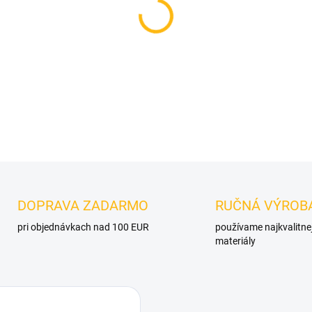
VELIKOST
MOŽNOSTI DORUČENIA
−
+
DETAILNÉ INFORMÁCIE
OPÝTAŤ SA
DOPRAVA ZADARMO
RUČNÁ VÝROB
pri objednávkach nad 100 EUR
používame najkvalitne
materiály