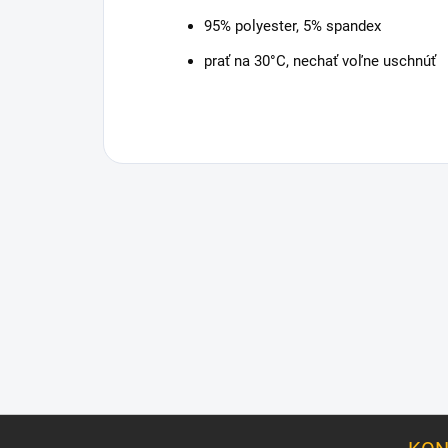
95% polyester, 5% spandex
prať na 30°C, nechať voľne uschnúť
Z
á