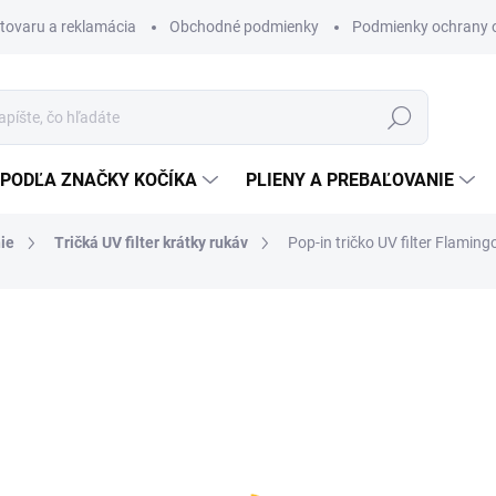
 tovaru a reklamácia
Obchodné podmienky
Podmienky ochrany 
Hľadať
PODĽA ZNAČKY KOČÍKA
PLIENY A PREBAĽOVANIE
ie
Tričká UV filter krátky rukáv
Pop-in tričko UV filter Flaming
detské tričko s dlhým rukávo
24 €
19,51 € bez DPH
Jednotková
ZVOĽTE VARIANT
cena: