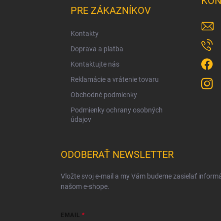
KON
p
PRE ZÁKAZNÍKOV
ä
t
Kontakty
i
Doprava a platba
e
Kontaktujte nás
Reklamácie a vrátenie tovaru
Obchodné podmienky
Podmienky ochrany osobných
údajov
ODOBERAŤ NEWSLETTER
Vložte svoj e-mail a my Vám budeme zasielať inform
našom e-shope.
EMAIL