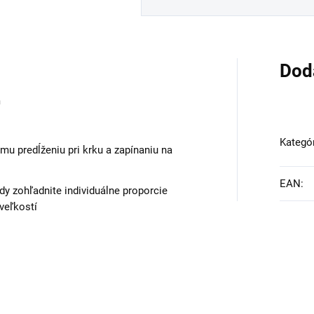
Dod
m
Kategó
u predĺženiu pri krku a zapínaniu na
EAN
:
dy zohľadnite individuálne proporcie
 veľkostí