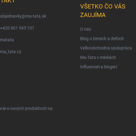
TAKT
VŠETKO ČO VÁS
ZAUJÍMA
objednavky
@
ma-tata.sk
+420 601 545 101
O nás
Blog o ženách a deťoch
matata
Veľkoobchodná spolupráca
ma_tata.cz
Ma-Tata v médiách
Influenceri a blogeri
ácie o nových produktoch na