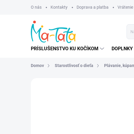
Prejsť
O nás
Kontakty
Doprava a platba
Vrátenie
na
obsah
PRÍSLUŠENSTVO KU KOČÍKOM
DOPLNKY 
Domov
Starostlivosť o dieťa
Plávanie, kúpan