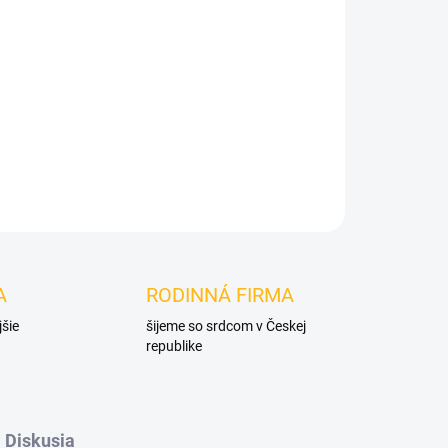
Pridať do košíka
A
RODINNÁ FIRMA
jšie
šijeme so srdcom v Českej
republike
Diskusia