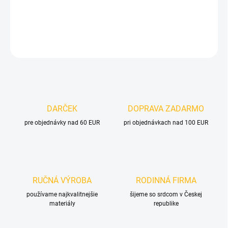
DETAILNÉ INFORMÁCIE
OPÝTAŤ SA
DARČEK
DOPRAVA ZADARMO
pre objednávky nad 60 EUR
pri objednávkach nad 100 EUR
RUČNÁ VÝROBA
RODINNÁ FIRMA
používame najkvalitnejšie
šijeme so srdcom v Českej
materiály
republike