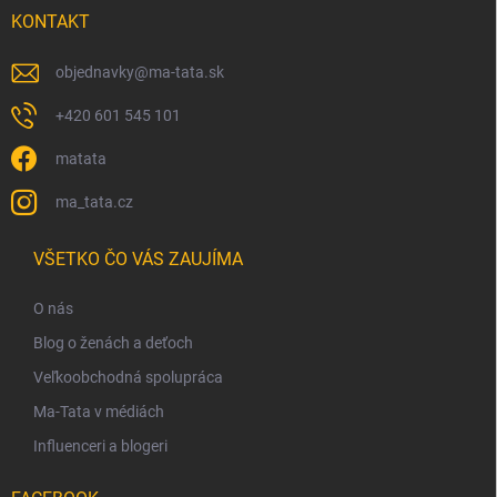
KONTAKT
objednavky
@
ma-tata.sk
+420 601 545 101
matata
ma_tata.cz
VŠETKO ČO VÁS ZAUJÍMA
O nás
Blog o ženách a deťoch
Veľkoobchodná spolupráca
Ma-Tata v médiách
Influenceri a blogeri