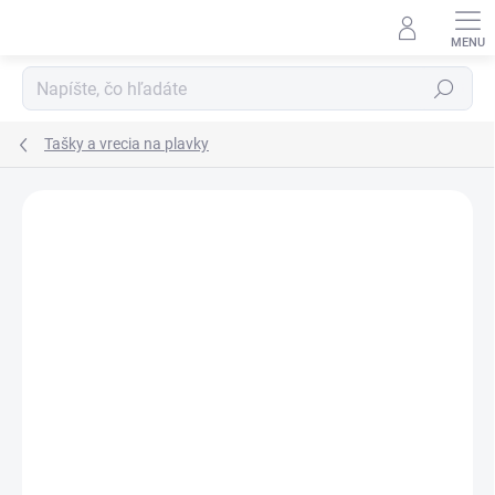
Prejsť
na
obsah
Hľadať
Tašky a vrecia na plavky
ZNAČKA:
POP-IN